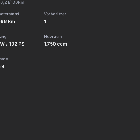
:
8,2 l/100km
meterstand
Vorbesitzer
096 km
1
tung
Hubraum
W / 102 PS
1.750 ccm
stoff
el