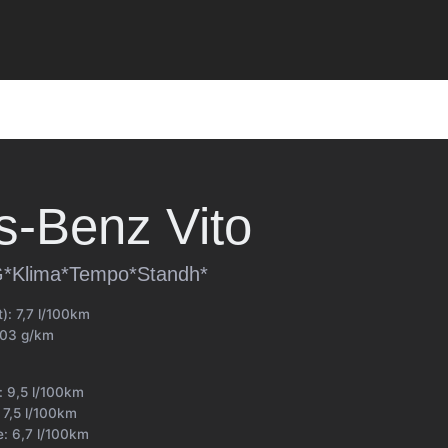
s-Benz
Vito
G*Klima*Tempo*Standh*
t):
7,7 l/100km
03 g/km
t:
9,5 l/100km
:
7,5 l/100km
e:
6,7 l/100km