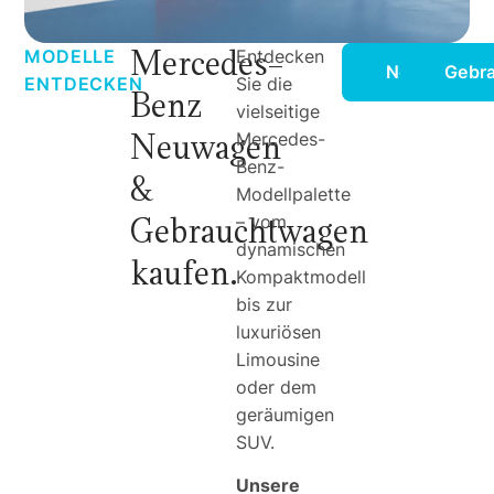
Mercedes-
MODELLE
Entdecken
Neuwagenmo
Gebr
ENTDECKEN
Sie die
Benz
vielseitige
Neuwagen
Mercedes-
Benz-
&
Modellpalette
Gebrauchtwagen
– vom
dynamischen
kaufen.
Kompaktmodell
bis zur
luxuriösen
Limousine
oder dem
geräumigen
SUV.
Unsere