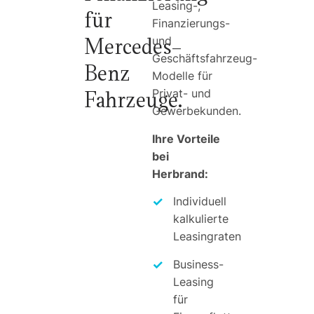
Leasing-,
für
Finanzierungs-
Mercedes-
und
Geschäftsfahrzeug-
Benz
Modelle für
Fahrzeuge.
Privat- und
Gewerbekunden.
Ihre Vorteile
bei
Herbrand:
Individuell
kalkulierte
Leasingraten
Business-
Leasing
für