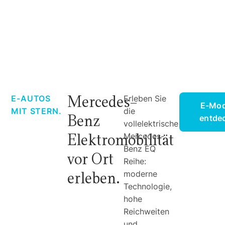
Mercedes-
E-AUTOS
Erleben Sie
E-Mod
MIT STERN.
die
Benz
entde
vollelektrische
Elektromobilität
Mercedes-
Benz EQ
vor Ort
Reihe:
erleben.
moderne
Technologie,
hohe
Reichweiten
und