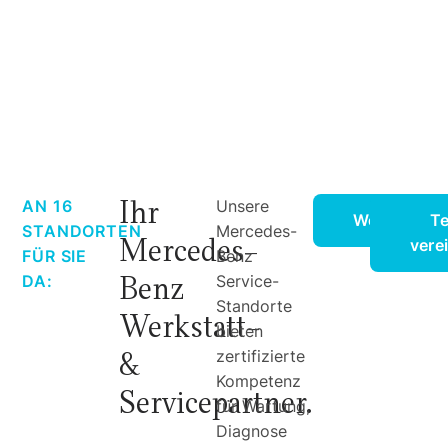
Ihr
AN 16
Unsere
Werkstattle
Te
STANDORTEN
Mercedes-
Mercedes-
vere
FÜR SIE
Benz
Benz
DA:
Service-
Standorte
Werkstatt-
bieten
&
zertifizierte
Kompetenz
Servicepartner.
für Wartung,
Diagnose