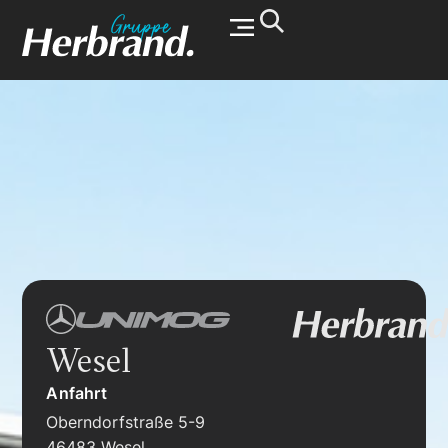
Werkstatt & Service
Wesel
Anfahrt
Oberndorfstraße 5-9
46483 Wesel