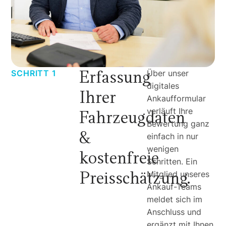
Erfassung
SCHRITT 1
Über unser
digitales
Ihrer
Ankaufformular
Fahrzeugdaten
verläuft Ihre
Bewertung ganz
&
einfach in nur
wenigen
kostenfreie
Schritten. Ein
Preisschätzung.
Mitglied unseres
Ankauf-Teams
meldet sich im
Anschluss und
ergänzt mit Ihnen