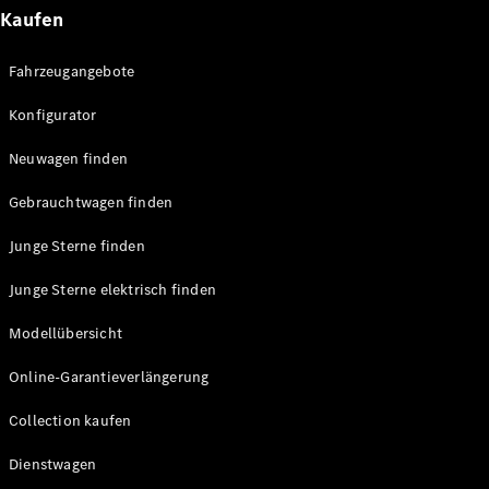
E-Klasse
Kaufen
Limousine
S-Klasse
Fahrzeugangebote
S-Klasse
Lang
Konfigurator
Mercedes-
Maybach
Neu
Neuwagen finden
S-Klasse
Gebrauchtwagen finden
Konfigurator
Junge Sterne finden
Probefahrt
Mercedes-
Junge Sterne elektrisch finden
Benz Store
SUV & Geländewagen
Modellübersicht
Online-Garantieverlängerung
Collection kaufen
Dienstwagen