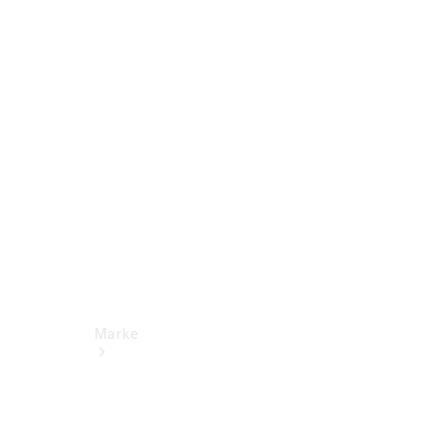
Miete
Mercedes-
Benz Apps
Betriebsanleitungen
Support
Marke