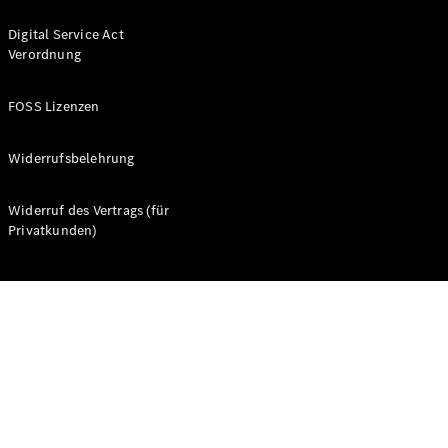
Digital Service Act
Verordnung
FOSS Lizenzen
Alle Coupés
CLE Coupé
Widerrufsbelehrung
Mercedes-
AMG GT
Widerruf des Vertrags (für
Coupé
Privatkunden)
Mercedes-
AMG GT
Neu
Elektrisch
4-Türer
Coupé
Konfigurator
Probefahrt
Mercedes-
Benz Store
Cabriolets & Roadster