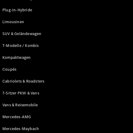
Plug-in-Hybrid Modelle
Plug-in-Hybride
Limousinen
Limousinen
SUV & Geländewagen
T-Modelle / Kombis
Kompaktwagen
Alle
Limousinen
Coupés
CLA
Elektrisch
CLA
Cabriolets & Roadsters
C-Klasse
7-Sitzer PKW & Vans
Limousine
C-Klasse
Neu
Elektrisch
Vans & Reisemobile
Limousine
EQE
Elektrisch
Mercedes-AMG
Limousine
EQS
Neu
Elektrisch
Mercedes-Maybach
Limousine