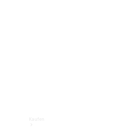
Konfigurator
Probefahrt
Mercedes-Benz Store
Kaufen