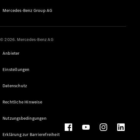
Probefahrt
Mercedes-
Mercedes-Benz Group AG
Benz Store
Kompaktwagen
© 2026. Mercedes-Benz AG
Anbieter
Alle
Einstellungen
Kompaktlimousinen
A-Klasse
Datenschutz
Kompaktlimousine
B-Klasse
Rechtliche Hinweise
Konfigurator
Probefahrt
Nutzungsbedingungen
Mercedes-
Benz Store
Erklärung zur Barrierefreiheit
Coupés