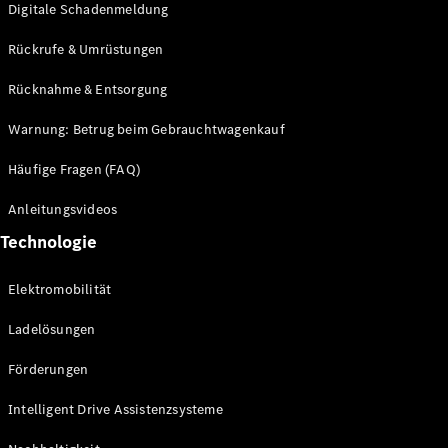
Digitale Schadenmeldung
Mercedes-
Maybach
Neu
Rückrufe & Umrüstungen
GLS
G-
Rücknahme & Entsorgung
Elektrisch
Klasse
G-Klasse
Warnung: Betrug beim Gebrauchtwagenkauf
Häufige Fragen (FAQ)
Konfigurator
Probefahrt
Anleitungsvideos
Mercedes-
Technologie
Benz Store
T-Modelle / Kombis
Elektromobilität
Ladelösungen
Förderungen
Intelligent Drive Assistenzsysteme