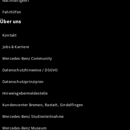
Nachhaltigkeit
Alle T-
Fahrhilfen
Modelle
CLA
Über uns
Shooting
Elektrisch
Brake
Kontakt
CLA
Shooting
Neu
Jobs & Karriere
Brake
C-Klasse T-
Mercedes-Benz Community
Modell
C-Klasse T-
Datenschutzhinweise / DSGVO
Modell All-
Terrain
Datenschutzprinzipien
E-Klasse T-
Modell
Hinweisgebermeldestelle
E-Klasse T-
Modell All-
Kundencenter Bremen, Rastatt, Sindelfingen
Terrain
Mercedes-Benz Studienteilnahme
Konfigurator
Mercedes-Benz Museum