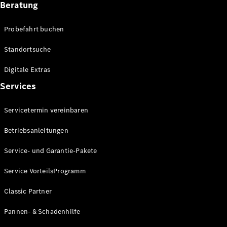
Beratung
Alle SUVs
EQA
Elektrisch
Probefahrt buchen
EQE
Elektrisch
SUV
Standortsuche
EQS
Elektrisch
SUV
Digitale Extras
Mercedes-
Services
Maybach
Elektrisch
EQS SUV
GLA
Servicetermin vereinbaren
GLA
Neu
Elektrisch
Betriebsanleitungen
GLA
Neu
GLB
Elektrisch
Service- und Garantie-Pakete
GLB
GLC
Elektrisch
Service VorteilsProgramm
GLC
GLC Coupé
Classic Partner
GLE
Neu
GLE
Pannen- & Schadenhilfe
Neu
Coupé
GLS
Neu