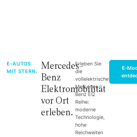
Mercedes-
E-AUTOS
Erleben Sie
E-Mod
MIT STERN.
die
Benz
entde
vollelektrische
Elektromobilität
Mercedes-
Benz EQ
vor Ort
Reihe:
erleben.
moderne
Technologie,
hohe
Reichweiten