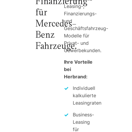
Finanzierung
Leasing-,
für
Finanzierungs-
Mercedes-
und
Geschäftsfahrzeug-
Benz
Modelle für
Fahrzeuge.
Privat- und
Gewerbekunden.
Ihre Vorteile
bei
Herbrand:
Individuell
kalkulierte
Leasingraten
Business-
Leasing
für