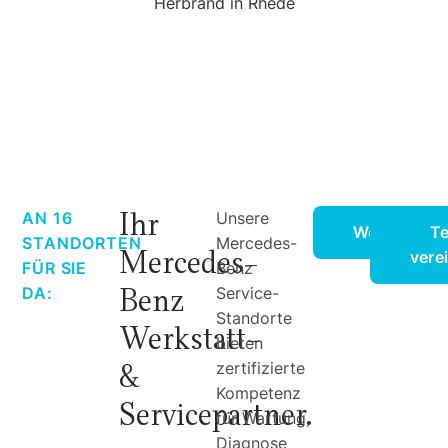
Ihr
AN 16
Unsere
Werkstattle
Te
STANDORTEN
Mercedes-
Mercedes-
vere
FÜR SIE
Benz
Benz
DA:
Service-
Standorte
Werkstatt-
bieten
&
zertifizierte
Kompetenz
Servicepartner.
für Wartung,
Diagnose