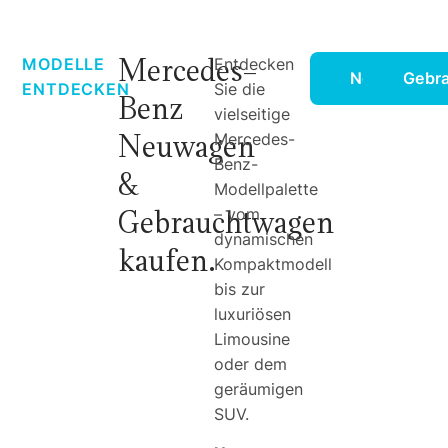
Mercedes-
MODELLE
Entdecken
Neuwagenmo
Gebr
ENTDECKEN
Sie die
Benz
vielseitige
Neuwagen
Mercedes-
Benz-
&
Modellpalette
Gebrauchtwagen
– vom
dynamischen
kaufen.
Kompaktmodell
bis zur
luxuriösen
Limousine
oder dem
geräumigen
SUV.