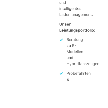
und
intelligentes
Lademanagement.
Unser
Leistungsportfolio:
Beratung
zu E-
Modellen
und
Hybridfahrzeugen
Probefahrten
&
Ladeinfrastruktur-
Beratung
Fördermöglichkeiten
& THG-