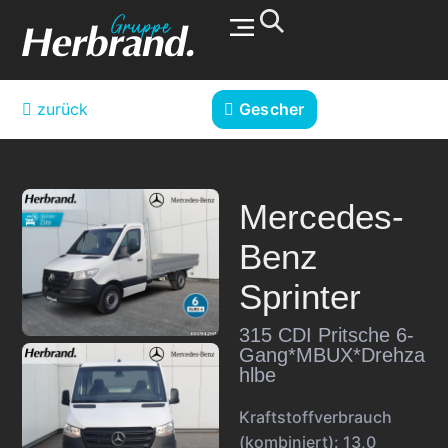
Werkstatt & Service
zurück
Gescher
Mercedes-
Benz
Sprinter
315 CDI Pritsche 6-
Gang*MBUX*Drehza
hlbe
Kraftstoffverbrauch
(kombiniert):
13,0