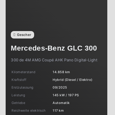
Gescher
Mercedes-Benz
GLC 300
300 de 4M AMG Coupé AHK Pano Digital-Light
Kilometerstand
14.858 km
Kraftstoff
Hybrid (Diesel / Elektro)
Erstzulassung
09/2025
Leistung
145 kW / 197 PS
Getriebe
Automatik
Reichweite elektrisch
117 km