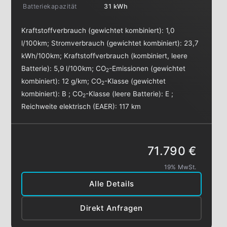
Batteriekapazität
31 kWh
Kraftstoffverbrauch (gewichtet kombiniert):
1,0
l/100km
;
Stromverbrauch (gewichtet kombiniert):
23,7
kWh/100km
;
Kraftstoffverbrauch (kombiniert, leere
Batterie):
5,9 l/100km
;
CO
-Emissionen (gewichtet
2
kombiniert):
12 g/km
;
CO
-Klasse (gewichtet
2
kombiniert):
B
;
CO
-Klasse (leere Batterie):
E
;
2
Reichweite elektrisch (EAER):
117 km
71.790 €
19% MwSt.
Alle Details
Direkt Anfragen