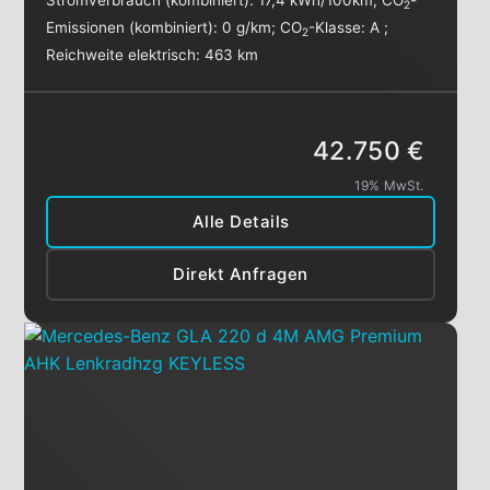
Stromverbrauch (kombiniert):
17,4 kWh/100km
;
CO
-
2
Emissionen (kombiniert):
0 g/km
;
CO
-Klasse:
A
;
2
Reichweite elektrisch:
463 km
42.750 €
19% MwSt.
Alle Details
Direkt Anfragen