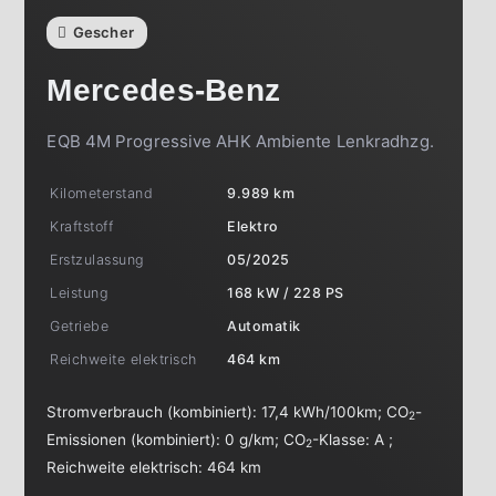
Gescher
Mercedes-Benz
EQB 4M Progressive AHK Ambiente Lenkradhzg.
Kilometerstand
9.989 km
Kraftstoff
Elektro
Erstzulassung
05/2025
Leistung
168 kW / 228 PS
Getriebe
Automatik
Reichweite elektrisch
464 km
Stromverbrauch (kombiniert):
17,4 kWh/100km
;
CO
-
2
Emissionen (kombiniert):
0 g/km
;
CO
-Klasse:
A
;
2
Reichweite elektrisch:
464 km