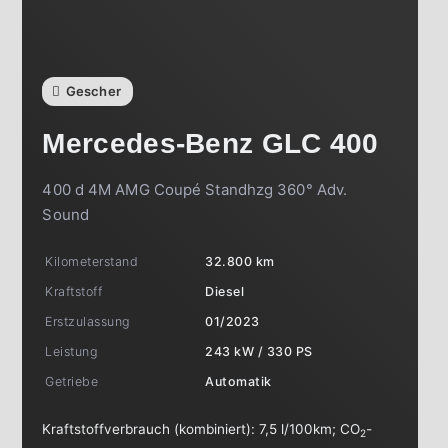
Gescher
Mercedes-Benz
GLC 400
400 d 4M AMG Coupé Standhzg 360° Adv.
Sound
Kilometerstand
32.800 km
Kraftstoff
Diesel
Erstzulassung
01/2023
Leistung
243 kW / 330 PS
Getriebe
Automatik
Kraftstoffverbrauch (kombiniert):
7,5 l/100km
;
CO
-
2