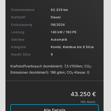
Kilometerstand
62.229 km
Kraftstoff
Diesel
Erstzulassung
08/2024
Leistung
140 kW / 190 PS
Getriebe
Automatik
Kategorie
Kombi, Kleinbus bis 9 Sitze
Anzahl Sitze
9
Kraftstoffverbrauch (kombiniert):
7,5 l/100km
;
CO
-
2
Emissionen (kombiniert):
196 g/km
;
CO
-Klasse:
G
2
43.250 €
19% MwSt.
Alle Details