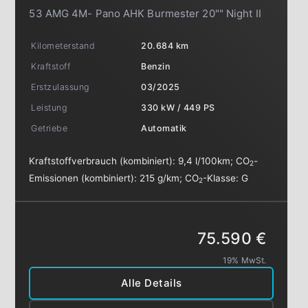
53 AMG 4M- Pano AHK Burmester 20"" Night II
Kilometerstand
20.684 km
Kraftstoff
Benzin
Erstzulassung
03/2025
Leistung
330 kW / 449 PS
Getriebe
Automatik
Kraftstoffverbrauch (kombiniert):
9,4 l/100km
;
CO
-
2
Emissionen (kombiniert):
215 g/km
;
CO
-Klasse:
G
2
75.590 €
19% MwSt.
Alle Details