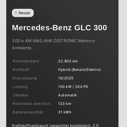
Neuss
Mercedes-Benz
GLC 300
300 e 4M AMG AHK DISTRONIC Memory
Ambiente.
Kilometerstand
22.802 km
Kraftstoff
Hybrid (Benzin/Elektro)
Erstzulassung
10/2025
Leistung
150 kW / 204 PS
Getriebe
Automatik
Reichweite elektrisch
123 km
Batteriekapazität
31 kWh
Kraftstoffverbrauch (gewichtet kombiniert):
2,0