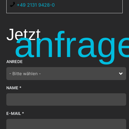
+49 2131 9428-0
anfrag
Jetzt
ANREDE
- Bitte wählen -
NAME *
E-MAIL *