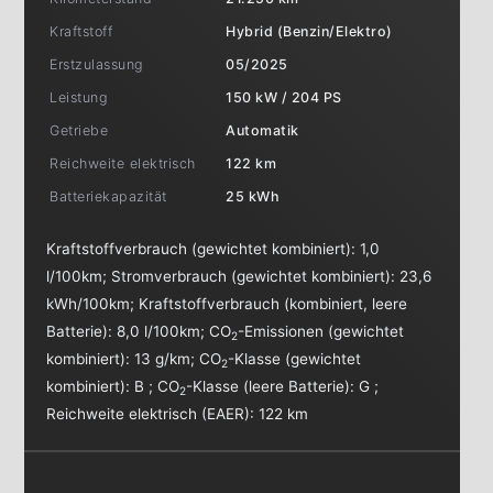
Kraftstoff
Hybrid (Benzin/Elektro)
Erstzulassung
05/2025
Leistung
150 kW / 204 PS
Getriebe
Automatik
Reichweite elektrisch
122 km
Batteriekapazität
25 kWh
Kraftstoffverbrauch (gewichtet kombiniert):
1,0
l/100km
;
Stromverbrauch (gewichtet kombiniert):
23,6
kWh/100km
;
Kraftstoffverbrauch (kombiniert, leere
Batterie):
8,0 l/100km
;
CO
-Emissionen (gewichtet
2
kombiniert):
13 g/km
;
CO
-Klasse (gewichtet
2
kombiniert):
B
;
CO
-Klasse (leere Batterie):
G
;
2
Reichweite elektrisch (EAER):
122 km