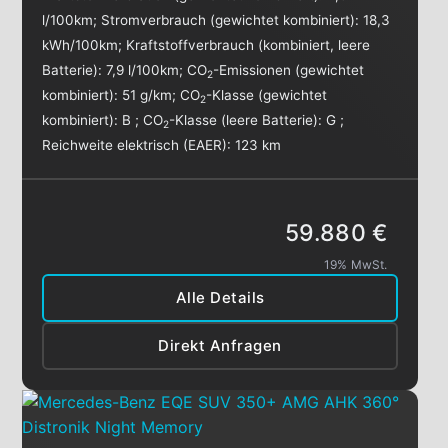
l/100km
;
Stromverbrauch (gewichtet kombiniert):
18,3
kWh/100km
;
Kraftstoffverbrauch (kombiniert, leere
Batterie):
7,9 l/100km
;
CO
-Emissionen (gewichtet
2
kombiniert):
51 g/km
;
CO
-Klasse (gewichtet
2
kombiniert):
B
;
CO
-Klasse (leere Batterie):
G
;
2
Reichweite elektrisch (EAER):
123 km
59.880 €
19% MwSt.
Alle Details
Direkt Anfragen