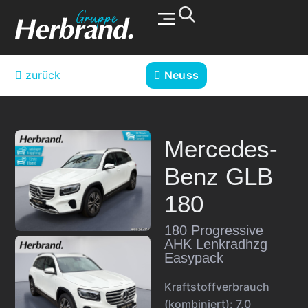
Werkstatt & Service
zurück
Neuss
Mercedes-
Benz
GLB
180
180 Progressive
AHK Lenkradhzg
Easypack
Kraftstoffverbrauch
(kombiniert):
7,0