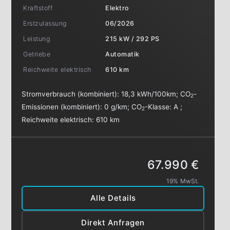
Kraftstoff
Elektro
Erstzulassung
06/2026
Leistung
215 kW / 292 PS
Getriebe
Automatik
Reichweite elektrisch
610 km
Stromverbrauch (kombiniert):
18,3 kWh/100km
;
CO
-
2
Emissionen (kombiniert):
0 g/km
;
CO
-Klasse:
A
;
2
Reichweite elektrisch:
610 km
67.990 €
19% MwSt.
Alle Details
Direkt Anfragen