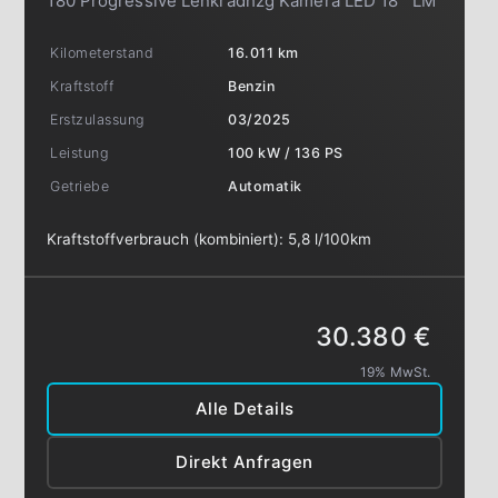
180 Progressive Lenkradhzg Kamera LED 18""LM
Kilometerstand
16.011 km
Kraftstoff
Benzin
Erstzulassung
03/2025
Leistung
100 kW / 136 PS
Getriebe
Automatik
Kraftstoffverbrauch (kombiniert):
5,8 l/100km
30.380 €
19% MwSt.
Alle Details
Direkt Anfragen