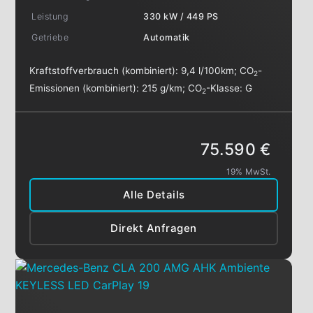
Leistung
330 kW / 449 PS
Getriebe
Automatik
Kraftstoffverbrauch (kombiniert):
9,4 l/100km
;
CO
-
2
Emissionen (kombiniert):
215 g/km
;
CO
-Klasse:
G
2
75.590 €
19% MwSt.
Alle Details
Direkt Anfragen