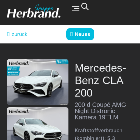
Werkstatt & Service
zurück
Neuss
Mercedes-
Benz
CLA
200
200 d Coupé AMG
Night Distronic
Kamera 19""LM
Kraftstoffverbrauch
(kombiniert):
5,3