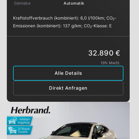
Getriebe
Automatik
Kraftstoffverbrauch (kombiniert):
6,0 l/100km
;
CO
-
2
Emissionen (kombiniert):
137 g/km
;
CO
-Klasse:
E
2
32.890 €
19% MwSt.
Alle Details
Direkt Anfragen