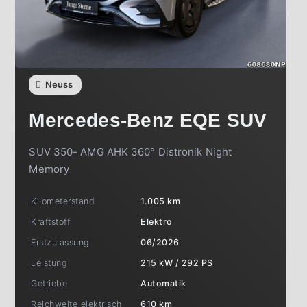
Neuss
Mercedes-Benz
EQE SUV
SUV 350- AMG AHK 360° Distronik Night
Memory
Kilometerstand
1.005 km
Kraftstoff
Elektro
Erstzulassung
06/2026
Leistung
215 kW / 292 PS
Getriebe
Automatik
Reichweite elektrisch
610 km