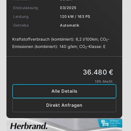
Erstzulassung
03/2025
Leistung
120 kW / 163 PS
Getriebe
Automatik
Kraftstoffverbrauch (kombiniert):
6,2 l/100km
;
CO
-
2
Emissionen (kombiniert):
140 g/km
;
CO
-Klasse:
E
2
36.480 €
19% MwSt.
Alle Details
Direkt Anfragen