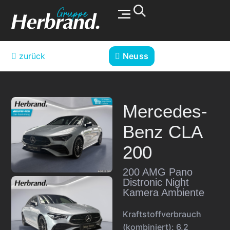
Werkstatt & Service
zurück
Neuss
Mercedes-
Benz
CLA
200
200 AMG Pano
Distronic Night
Kamera Ambiente
Kraftstoffverbrauch
(kombiniert):
6,2