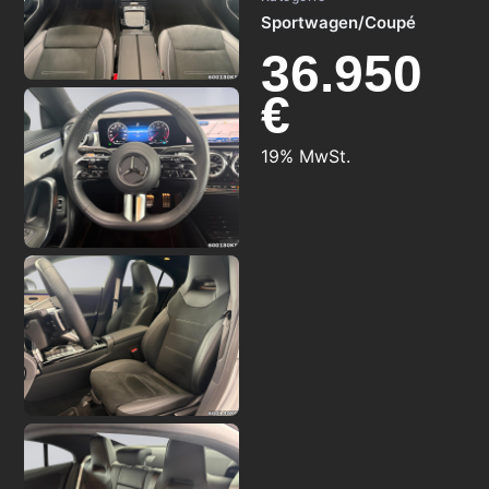
Sportwagen/Coupé
36.950
€
19% MwSt.