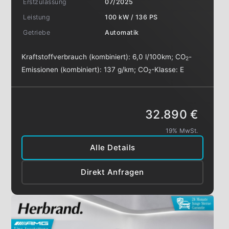
Erstzulassung
07/2025
Leistung
100 kW / 136 PS
Getriebe
Automatik
Kraftstoffverbrauch (kombiniert):
6,0 l/100km
;
CO
-
2
Emissionen (kombiniert):
137 g/km
;
CO
-Klasse:
E
2
32.890 €
19% MwSt.
Alle Details
Direkt Anfragen