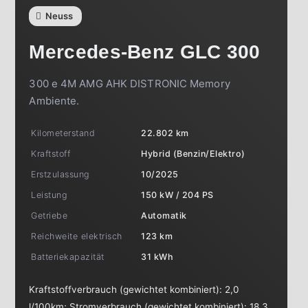
Neuss
Mercedes-Benz
GLC 300
300 e 4M AMG AHK DISTRONIC Memory
Ambiente.
Kilometerstand
22.802 km
Kraftstoff
Hybrid (Benzin/Elektro)
Erstzulassung
10/2025
Leistung
150 kW / 204 PS
Getriebe
Automatik
Reichweite elektrisch
123 km
Batteriekapazität
31 kWh
Kraftstoffverbrauch (gewichtet kombiniert):
2,0
l/100km
;
Stromverbrauch (gewichtet kombiniert):
18,3