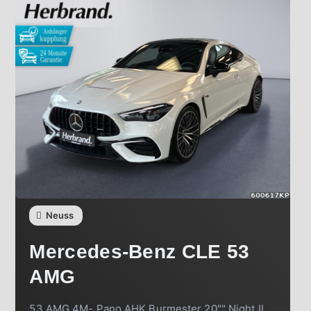
Neuss
Mercedes-Benz
CLE 53
AMG
53 AMG 4M- Pano AHK Burmester 20"" Night II