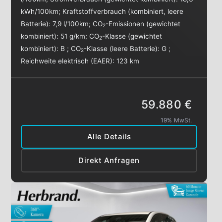
kWh/100km
;
Kraftstoffverbrauch (kombiniert, leere
Batterie):
7,9 l/100km
;
CO
-Emissionen (gewichtet
2
kombiniert):
51 g/km
;
CO
-Klasse (gewichtet
2
kombiniert):
B
;
CO
-Klasse (leere Batterie):
G
;
2
Reichweite elektrisch (EAER):
123 km
59.880 €
19% MwSt.
Alle Details
Direkt Anfragen