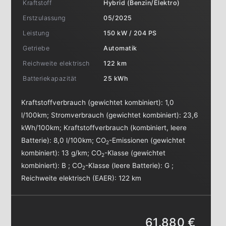
Kraftstoff
Hybrid (Benzin/Elektro)
Erstzulassung
05/2025
Leistung
150 kW / 204 PS
Getriebe
Automatik
Reichweite elektrisch
122 km
Batteriekapazität
25 kWh
Kraftstoffverbrauch (gewichtet kombiniert):
1,0
l/100km
;
Stromverbrauch (gewichtet kombiniert):
23,6
kWh/100km
;
Kraftstoffverbrauch (kombiniert, leere
Batterie):
8,0 l/100km
;
CO
-Emissionen (gewichtet
2
kombiniert):
13 g/km
;
CO
-Klasse (gewichtet
2
kombiniert):
B
;
CO
-Klasse (leere Batterie):
G
;
2
Reichweite elektrisch (EAER):
122 km
61.880 €