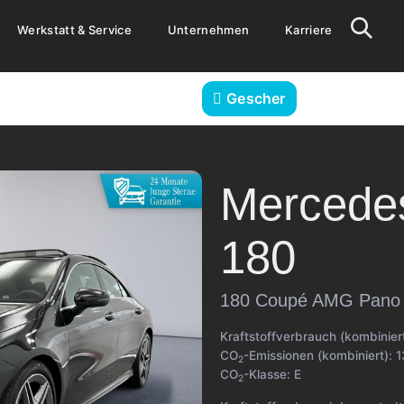
Werkstatt & Service
Unternehmen
Karriere
Gescher
Mercede
180
180 Coupé AMG Pano 
Kraftstoffverbrauch (kombinier
CO
-Emissionen (kombiniert):
1
2
CO
-Klasse:
E
2