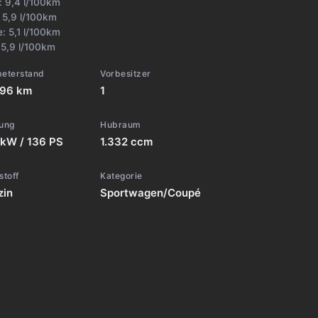
t:
9,4 l/100km
:
5,9 l/100km
e:
5,1 l/100km
:
5,9 l/100km
meterstand
Vorbesitzer
796 km
1
tung
Hubraum
 kW / 136 PS
1.332 ccm
stoff
Kategorie
zin
Sportwagen/Coupé