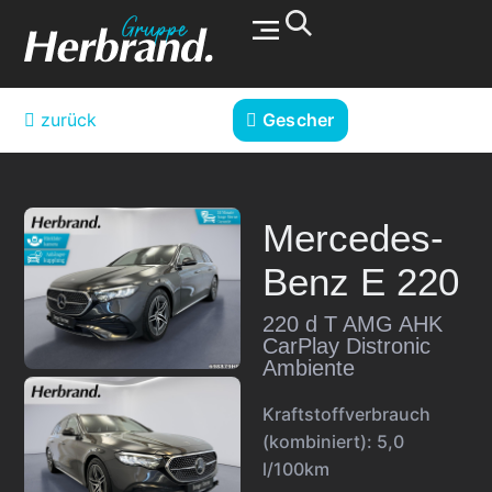
Werkstatt & Service
zurück
Gescher
Mercedes-
Benz
E 220
220 d T AMG AHK
CarPlay Distronic
Ambiente
Kraftstoffverbrauch
(kombiniert):
5,0
l/100km