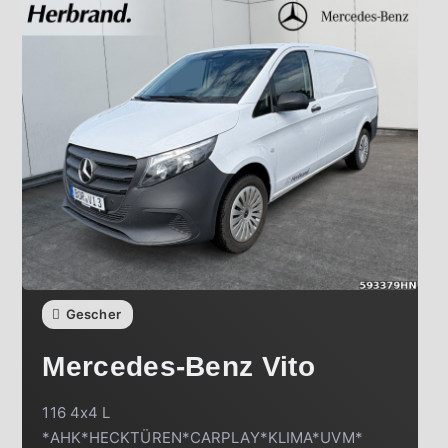
Gescher
Mercedes-Benz
Vito
116 4x4 L
*AHK*HECKTÜREN*CARPLAY*KLIMA*UVM*