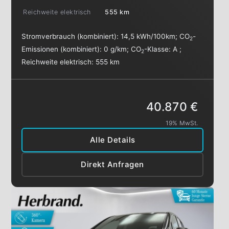
Reichweite elektrisch
555 km
Stromverbrauch (kombiniert):
14,5 kWh/100km
;
CO
-
2
Emissionen (kombiniert):
0 g/km
;
CO
-Klasse:
A
;
2
Reichweite elektrisch:
555 km
40.870 €
19% MwSt.
Alle Details
Direkt Anfragen