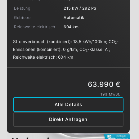
Leistung
215 kW / 292 PS
Getriebe
Automatik
Reichweite elektrisch
604 km
Stromverbrauch (kombiniert):
18,5 kWh/100km
;
CO
-
2
Emissionen (kombiniert):
0 g/km
;
CO
-Klasse:
A
;
2
Reichweite elektrisch:
604 km
63.990 €
19% MwSt.
Alle Details
Direkt Anfragen