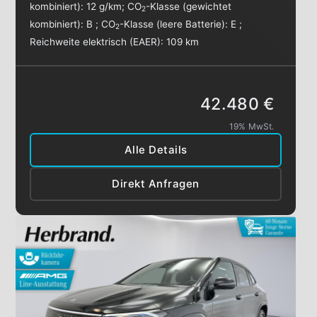
kombiniert):
12 g/km
;
CO
-Klasse (gewichtet
2
kombiniert):
B
;
CO
-Klasse (leere Batterie):
E
;
2
Reichweite elektrisch (EAER):
109 km
42.480 €
19% MwSt.
Alle Details
Direkt Anfragen