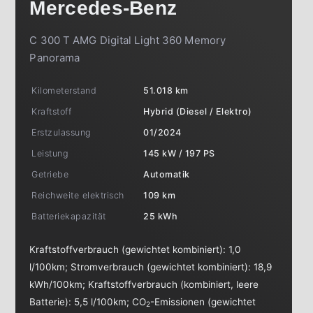
Mercedes-Benz
C 300 T AMG Digital Light 360 Memory
Panorama
Kilometerstand
51.018 km
Kraftstoff
Hybrid (Diesel / Elektro)
Erstzulassung
01/2024
Leistung
145 kW / 197 PS
Getriebe
Automatik
Reichweite elektrisch
109 km
Batteriekapazität
25 kWh
Kraftstoffverbrauch (gewichtet kombiniert):
1,0
l/100km
;
Stromverbrauch (gewichtet kombiniert):
18,9
kWh/100km
;
Kraftstoffverbrauch (kombiniert, leere
Batterie):
5,5 l/100km
;
CO
-Emissionen (gewichtet
2