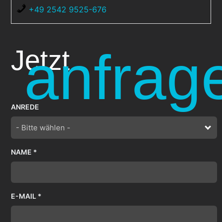
+49 2542 9525-676
anfrag
Jetzt
ANREDE
- Bitte wählen -
NAME *
E-MAIL *