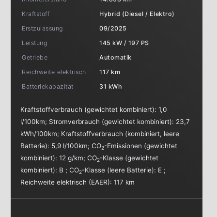
Kraftstoff
Hybrid (Diesel / Elektro)
Erstzulassung
09/2025
Leistung
145 kW / 197 PS
Getriebe
Automatik
Reichweite elektrisch
117 km
Batteriekapazität
31 kWh
Kraftstoffverbrauch (gewichtet kombiniert):
1,0
l/100km
;
Stromverbrauch (gewichtet kombiniert):
23,7
kWh/100km
;
Kraftstoffverbrauch (kombiniert, leere
Batterie):
5,9 l/100km
;
CO
-Emissionen (gewichtet
2
kombiniert):
12 g/km
;
CO
-Klasse (gewichtet
2
kombiniert):
B
;
CO
-Klasse (leere Batterie):
E
;
2
Reichweite elektrisch (EAER):
117 km