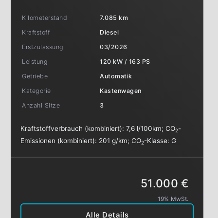
Kilometerstand
7.085 km
Kraftstoff
Diesel
Erstzulassung
03/2026
Leistung
120 kW / 163 PS
Getriebe
Automatik
Kategorie
Kastenwagen
Anzahl Sitze
3
Kraftstoffverbrauch (kombiniert):
7,6 l/100km
;
CO
-
2
Emissionen (kombiniert):
201 g/km
;
CO
-Klasse:
G
2
51.000 €
19% MwSt.
Alle Details