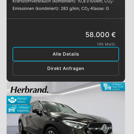
Kraftstoffverbrauch (kombiniert):
10,8 l/100km
;
CO
-
2
Emissionen (kombiniert):
283 g/km
;
CO
-Klasse:
G
2
58.000 €
19% MwSt.
Alle Details
Direkt Anfragen