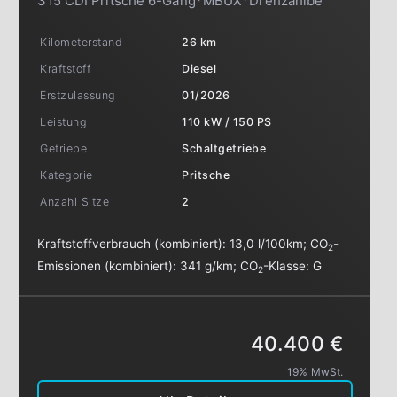
315 CDI Pritsche 6-Gang*MBUX*Drehzahlbe
Kilometerstand
26 km
Kraftstoff
Diesel
Erstzulassung
01/2026
Leistung
110 kW / 150 PS
Getriebe
Schaltgetriebe
Kategorie
Pritsche
Anzahl Sitze
2
Kraftstoffverbrauch (kombiniert):
13,0 l/100km
;
CO
-
2
Emissionen (kombiniert):
341 g/km
;
CO
-Klasse:
G
2
40.400 €
19% MwSt.