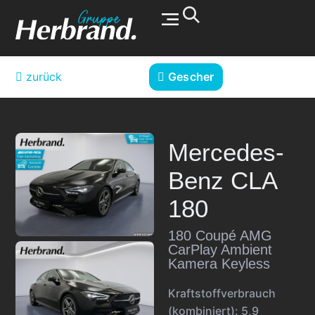
Werkstatt & Service
zurück
Gescher
Mercedes-
Benz
CLA
180
180 Coupé AMG
CarPlay Ambient
Kamera Keyless
Kraftstoffverbrauch
(kombiniert):
5,9