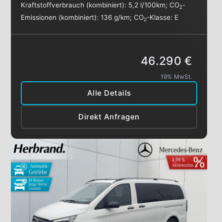
Kraftstoffverbrauch (kombiniert):
5,2 l/100km
;
CO
-
2
Emissionen (kombiniert):
136 g/km
;
CO
-Klasse:
E
2
46.290 €
19% MwSt.
Alle Details
Direkt Anfragen