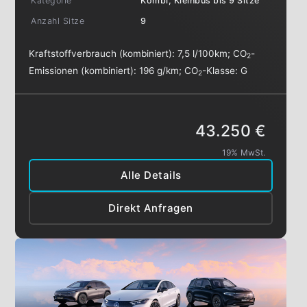
Kategorie
Kombi, Kleinbus bis 9 Sitze
Anzahl Sitze
9
Kraftstoffverbrauch (kombiniert):
7,5 l/100km
;
CO
-
2
Emissionen (kombiniert):
196 g/km
;
CO
-Klasse:
G
2
43.250 €
19% MwSt.
Alle Details
Direkt Anfragen