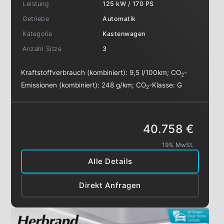
Leistung
125 kW / 170 PS
Getriebe
Automatik
Kategorie
Kastenwagen
Anzahl Sitze
3
Kraftstoffverbrauch (kombiniert):
9,5 l/100km
;
CO
-
2
Emissionen (kombiniert):
248 g/km
;
CO
-Klasse:
G
2
40.758 €
19% MwSt.
Alle Details
Direkt Anfragen