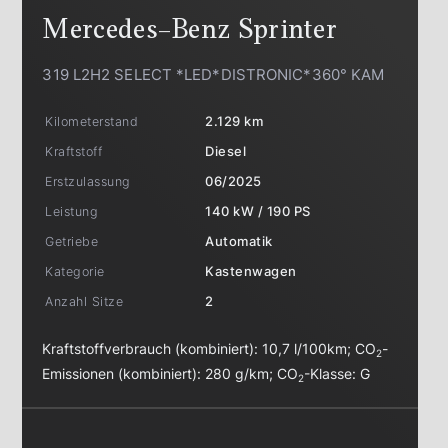
Mercedes-Benz
Sprinter
319 L2H2 SELECT *LED*DISTRONIC*360° KAM
Kilometerstand
2.129 km
Kraftstoff
Diesel
Erstzulassung
06/2025
Leistung
140 kW / 190 PS
Getriebe
Automatik
Kategorie
Kastenwagen
Anzahl Sitze
2
Kraftstoffverbrauch (kombiniert):
10,7 l/100km
;
CO
-
2
Emissionen (kombiniert):
280 g/km
;
CO
-Klasse:
G
2