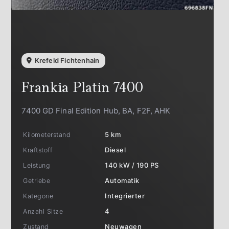
Krefeld Fichtenhain
Frankia
Platin 7400
7400 GD Final Edition Hub, BA, F2F, AHK
Kilometerstand
5 km
Kraftstoff
Diesel
Leistung
140 kW / 190 PS
Getriebe
Automatik
Kategorie
Integrierter
Anzahl Sitze
4
Zustand
Neuwagen