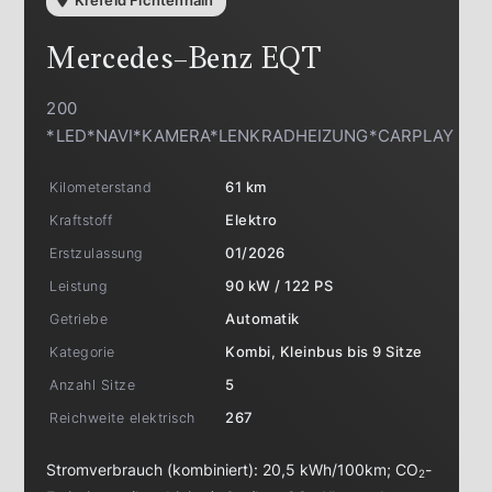
Mercedes-Benz
EQT
200
*LED*NAVI*KAMERA*LENKRADHEIZUNG*CARPLAY
Kilometerstand
61 km
Kraftstoff
Elektro
Erstzulassung
01/2026
Leistung
90 kW / 122 PS
Getriebe
Automatik
Kategorie
Kombi, Kleinbus bis 9 Sitze
Anzahl Sitze
5
Reichweite elektrisch
267
Stromverbrauch (kombiniert):
20,5 kWh/100km
;
CO
-
2