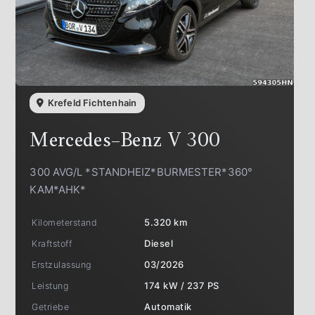
Krefeld Fichtenhain
Mercedes-Benz
V 300
300 AVG/L *STANDHEIZ*BURMESTER*360°
KAM*AHK*
Kilometerstand
5.320 km
Kraftstoff
Diesel
Erstzulassung
03/2026
Leistung
174 kW / 237 PS
Getriebe
Automatik