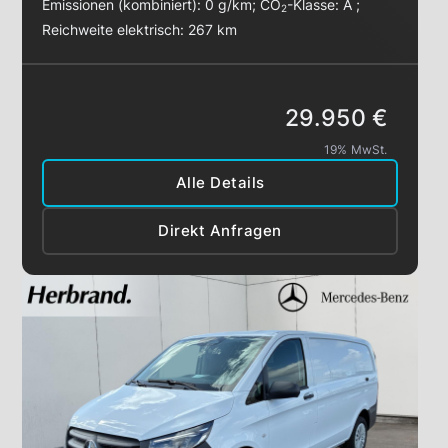
Emissionen (kombiniert):
0 g/km
;
CO
-Klasse:
A
;
2
Reichweite elektrisch:
267 km
29.950 €
19% MwSt.
Alle Details
Direkt Anfragen