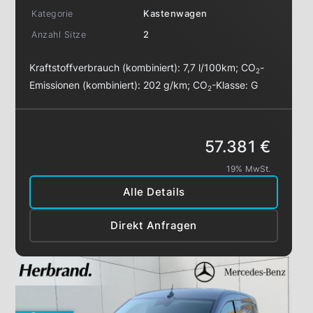
Kategorie
Kastenwagen
Anzahl Sitze
2
Kraftstoffverbrauch (kombiniert):
7,7 l/100km
;
CO
-
2
Emissionen (kombiniert):
202 g/km
;
CO
-Klasse:
G
2
57.381 €
19% MwSt.
Alle Details
Direkt Anfragen