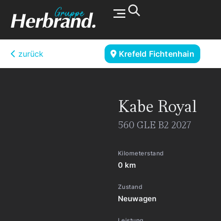
Werkstatt & Service
zurück
Krefeld Fichtenhain
Kabe
Royal
560 GLE B2 2027
Kilometerstand
0 km
Zustand
Neuwagen
Leistung