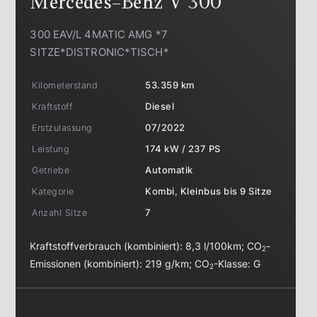
Mercedes-Benz
V 300
300 EAV/L 4MATIC AMG *7
SITZE*DISTRONIC*TISCH*
Kilometerstand
53.359 km
Kraftstoff
Diesel
Erstzulassung
07/2022
Leistung
174 kW / 237 PS
Getriebe
Automatik
Kategorie
Kombi, Kleinbus bis 9 Sitze
Anzahl Sitze
7
Kraftstoffverbrauch (kombiniert):
8,3 l/100km
;
CO
-
2
Emissionen (kombiniert):
219 g/km
;
CO
-Klasse:
G
2