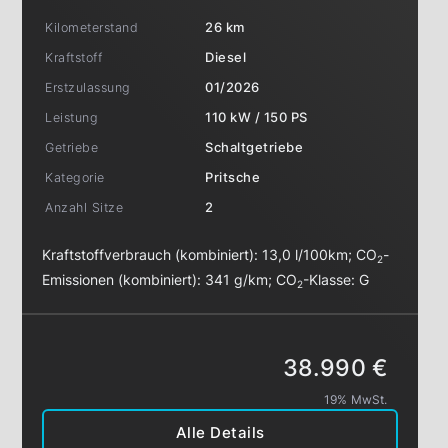
Kilometerstand
26 km
Kraftstoff
Diesel
Erstzulassung
01/2026
Leistung
110 kW / 150 PS
Getriebe
Schaltgetriebe
Kategorie
Pritsche
Anzahl Sitze
2
Kraftstoffverbrauch (kombiniert):
13,0 l/100km
;
CO
-
2
Emissionen (kombiniert):
341 g/km
;
CO
-Klasse:
G
2
38.990 €
19% MwSt.
Alle Details