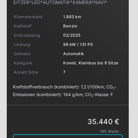
SITZER*LED*AUTOMATIK*KAMERA*NAVI*
Kilometerstand
1.863 km
Kraftstoff
Benzin
Erstzulassung
02/2025
Leistung
96 kW / 131 PS
Getriebe
Automatik
Kategorie
Kombi, Kleinbus bis 9 Sitze
Anzahl Sitze
7
Kraftstoffverbrauch (kombiniert):
7,2 l/100km
;
CO
-
2
Emissionen (kombiniert):
164 g/km
;
CO
-Klasse:
F
2
35.440 €
19% MwSt.