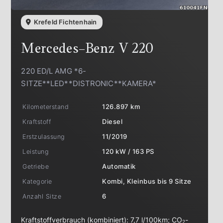
Krefeld Fichtenhain
Mercedes-Benz
V 220
220 ED/L AMG *6-
SITZE**LED**DISTRONIC**KAMERA*
Kilometerstand
126.897 km
Kraftstoff
Diesel
Erstzulassung
11/2019
Leistung
120 kW / 163 PS
Getriebe
Automatik
Kategorie
Kombi, Kleinbus bis 9 Sitze
Anzahl Sitze
6
Kraftstoffverbrauch (kombiniert):
7,7 l/100km
;
CO
-
2