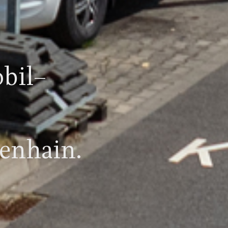
bil-
tenhain.