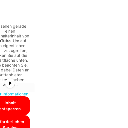
 sehen gerade
einen
zhalterinhalt von
uTube
. Um auf
n eigentlichen
lt zuzugreifen,
cken Sie auf die
ltfläche unten.
e beachten Sie,
 dabei Daten an
Drittanbieter
eitergegeben
werden.
 Informationen
Inhalt
entsperren
forderlichen
Service