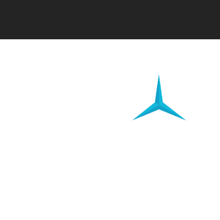
Münsterland
by