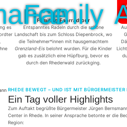
mance
Family
Familien Fahrradtour
ing es
Entspanntes Radeln durch die schöne
Au
ordter
Landschaft bis zum Schloss Diepenbrock, wo
G
,
die Teilnehmer*innen mit hausgemachtem
Dä
ohne
Grenzland-Eis
belohnt wurden. Für die Kinder
Lich
gab es zusätzlich eine Hüpfburg, bevor es
du
durch den Rhederwald zurückging.
RHEDE BEWEGT – UND IST MIT BÜRGERMEISTER 
Ein Tag voller Highlights
Zum Auftakt begrüßte Bürgermeister Jürgen Bernsmann
Center in Rhede. In seiner Ansprache betonte er die Be
Region: