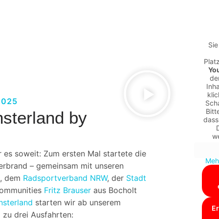
Sie
Plat
Yo
de
Inha
kli
2025
Scha
Bitt
sterland by
dass
w
es soweit: Zum ersten Mal startete die
Mehr
erbrand – gemeinsam mit unseren
s
, dem
Radsportverband NRW
, der
Stadt
Communities
Fritz Brauser
aus Bocholt
sterland
starten wir ab unserem
Er
 zu drei Ausfahrten: