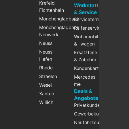
Krefeld
Werkstatt
Fichtenhain
& Service
Mönchengladbach
Servicetermin
Mönchengladbach
Reifenservice
Neuwerk
Wohnmobil
Neuss
& -wagen
Neuss
Ersatzteile
Hafen
& Zubehör
Rhede
Kundenkarte
Straelen
Mercedes
me
Wesel
Deals &
Xanten
Angebote
Willich
Privatkunden
Gewerbekunden
Neufahrzeuge