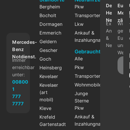
Der
Eure
Bergheim
Pkw
Herbrand
Mein
Bocholt
Transporter
Newslette
zählt
Exklusive
Wie
Dormagen
Lkw
Angebote
gefäll
Emmerich
Ankauf &
&
Euch
Inzahlungnahme
Geldern
Mercedes-
News.
unser
Benz
Gescher
Gebrauchtfahrzeuge
Websi
Notdienst.
Alle
Goch
Immer
Fe
erreichbar
Pkw
Heinsberg
g
unter:
Transporter
Kevelaer
00800
Wohnmobile
Kevelaer
1
(art
Junge
777
mobil)
Sterne
7777
Pkw
Kleve
Ankauf &
Krefeld
Inzahlungnahme
Gartenstadt