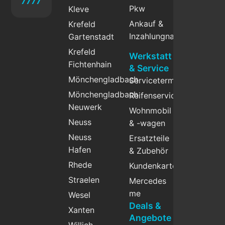
7777
Pkw
Kleve
Ankauf &
Krefeld
Inzahlungnahme
Gartenstadt
Krefeld
Werkstatt
Fichtenhain
& Service
Mönchengladbach
Servicetermin
Mönchengladbach
Reifenservice
Neuwerk
Wohnmobil
Neuss
& -wagen
Neuss
Ersatzteile
Hafen
& Zubehör
Rhede
Kundenkarte
Straelen
Mercedes
me
Wesel
Deals &
Xanten
Angebote