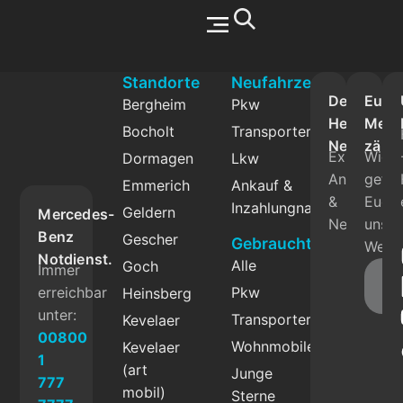
Werkstatt & Service
Standorte
Neufahrzeuge
Der
Eure
Bergheim
Pkw
Herbrand
Mein
Bocholt
Transporter
Newslette
zählt
Exklusive
Wie
Dormagen
Lkw
Angebote
gefäll
Emmerich
Ankauf &
&
Euch
Inzahlungnahme
Geldern
Mercedes-
News.
unser
Benz
Gescher
Gebrauchtfahrzeuge
Websi
Notdienst.
Alle
Goch
Immer
Fe
erreichbar
Pkw
Heinsberg
g
unter:
Transporter
Kevelaer
00800
Wohnmobile
Kevelaer
1
(art
Junge
777
mobil)
Sterne