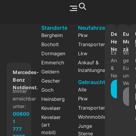
Werkstatt & Service
Standorte
Neufahrzeuge
Der
Eure
Bergheim
Pkw
Herbrand
Mein
Bocholt
Transporter
Newslette
zählt
Exklusive
Wie
Dormagen
Lkw
Angebote
gefäll
Emmerich
Ankauf &
&
Euch
Inzahlungnahme
Geldern
Mercedes-
News.
unser
Benz
Gescher
Gebrauchtfahrzeuge
Websi
Jetzt
Notdienst.
Alle
Goch
Immer
abonnie
Fe
erreichbar
Pkw
Heinsberg
g
unter:
Transporter
Kevelaer
00800
Wohnmobile
Kevelaer
1
(art
Junge
777
mobil)
Sterne