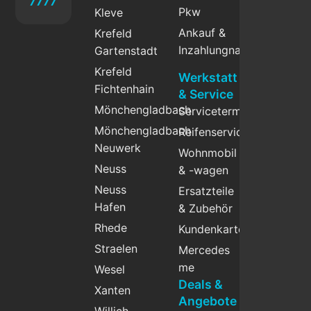
7777
Pkw
Kleve
Ankauf &
Krefeld
Inzahlungnahme
Gartenstadt
Krefeld
Werkstatt
Fichtenhain
& Service
Mönchengladbach
Servicetermin
Mönchengladbach
Reifenservice
Neuwerk
Wohnmobil
Neuss
& -wagen
Neuss
Ersatzteile
Hafen
& Zubehör
Rhede
Kundenkarte
Straelen
Mercedes
me
Wesel
Deals &
Xanten
Angebote