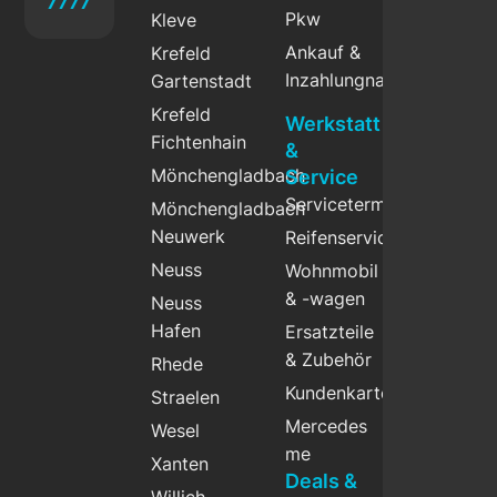
7777
Pkw
Kleve
Ankauf &
Krefeld
Inzahlungnahme
Gartenstadt
Krefeld
Werkstatt
Fichtenhain
&
Mönchengladbach
Service
Servicetermin
Mönchengladbach
Neuwerk
Reifenservice
Neuss
Wohnmobil
& -wagen
Neuss
Hafen
Ersatzteile
& Zubehör
Rhede
Kundenkarte
Straelen
Mercedes
Wesel
me
Xanten
Deals &