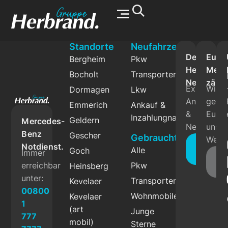
Werkstatt & Service
Standorte
Neufahrzeuge
Der
Eure
Bergheim
Pkw
Herbrand
Mein
Bocholt
Transporter
Newslette
zählt
Exklusive
Wie
Dormagen
Lkw
Angebote
gefäll
Emmerich
Ankauf &
&
Euch
Inzahlungnahme
Geldern
Mercedes-
News.
unser
Benz
Gescher
Gebrauchtfahrzeuge
Websi
Jetzt
Notdienst.
Alle
Goch
Immer
abonnie
Fe
erreichbar
Pkw
Heinsberg
g
unter:
Transporter
Kevelaer
00800
Wohnmobile
Kevelaer
1
(art
Junge
777
mobil)
Sterne