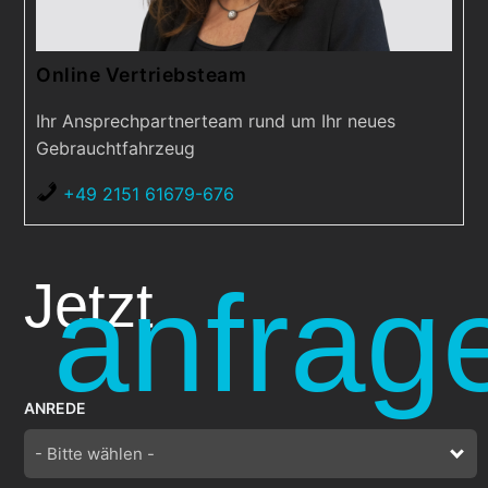
Online Vertriebsteam
Ihr Ansprechpartnerteam rund um Ihr neues
Gebrauchtfahrzeug
+49 2151 61679-676
anfrag
Jetzt
ANREDE
- Bitte wählen -