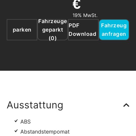
€
19% MwSt.
Fahrzeuge
PDF
Fahrzeug
parken
geparkt
Download
anfragen
(
0
)
Ausstattung
ABS
Abstandstempomat