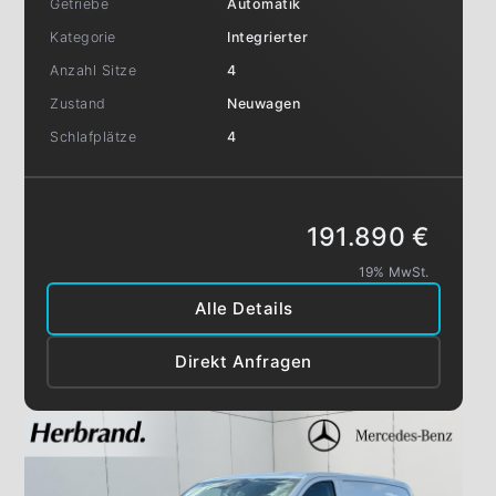
Getriebe
Automatik
Kategorie
Integrierter
Anzahl Sitze
4
Zustand
Neuwagen
Schlafplätze
4
191.890 €
19% MwSt.
Alle Details
Direkt Anfragen