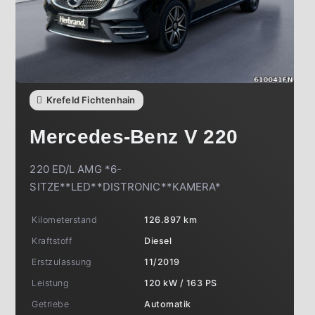
Krefeld Fichtenhain
Mercedes-Benz
V 220
220 ED/L AMG *6-
SITZE**LED**DISTRONIC**KAMERA*
Kilometerstand
126.897 km
Kraftstoff
Diesel
Erstzulassung
11/2019
Leistung
120 kW / 163 PS
Getriebe
Automatik