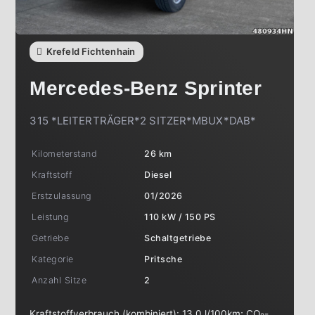
Krefeld Fichtenhain
Mercedes-Benz
Sprinter
315 *LEITERTRÄGER*2 SITZER*MBUX*DAB*
Kilometerstand
26 km
Kraftstoff
Diesel
Erstzulassung
01/2026
Leistung
110 kW / 150 PS
Getriebe
Schaltgetriebe
Kategorie
Pritsche
Anzahl Sitze
2
Kraftstoffverbrauch (kombiniert):
13,0 l/100km
;
CO
-