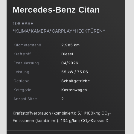
Mercedes-Benz
Citan
108 BASE
*KLIMA*KAMERA*CARPLAY*HECKTÜREN*
Kilometerstand
2.985 km
Kraftstoff
Diesel
Erstzulassung
04/2026
Leistung
55 kW / 75 PS
Getriebe
Schaltgetriebe
Kategorie
Kastenwagen
Anzahl Sitze
2
Kraftstoffverbrauch (kombiniert):
5,1 l/100km
;
CO
-
2
Emissionen (kombiniert):
134 g/km
;
CO
-Klasse:
D
2