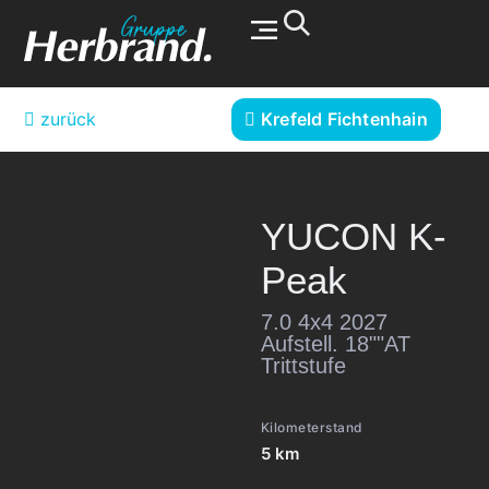
Werkstatt & Service
zurück
Krefeld Fichtenhain
YUCON
K-
Peak
7.0 4x4 2027
Aufstell. 18""AT
Trittstufe
Kilometerstand
5 km