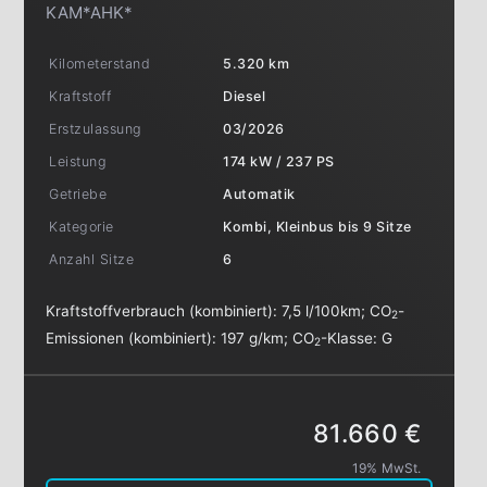
KAM*AHK*
Kilometerstand
5.320 km
Kraftstoff
Diesel
Erstzulassung
03/2026
Leistung
174 kW / 237 PS
Getriebe
Automatik
Kategorie
Kombi, Kleinbus bis 9 Sitze
Anzahl Sitze
6
Kraftstoffverbrauch (kombiniert):
7,5 l/100km
;
CO
-
2
Emissionen (kombiniert):
197 g/km
;
CO
-Klasse:
G
2
81.660 €
19% MwSt.