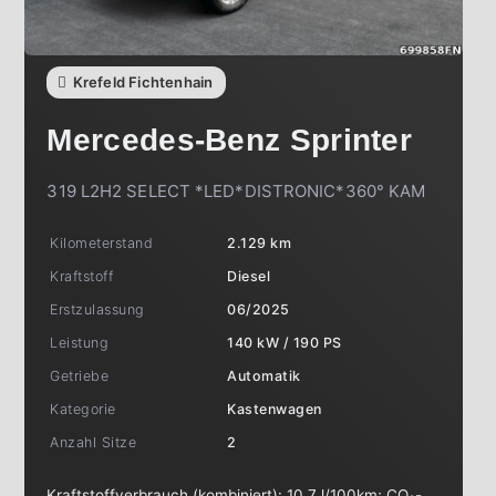
Krefeld Fichtenhain
Mercedes-Benz
Sprinter
319 L2H2 SELECT *LED*DISTRONIC*360° KAM
Kilometerstand
2.129 km
Kraftstoff
Diesel
Erstzulassung
06/2025
Leistung
140 kW / 190 PS
Getriebe
Automatik
Kategorie
Kastenwagen
Anzahl Sitze
2
Kraftstoffverbrauch (kombiniert):
10,7 l/100km
;
CO
-