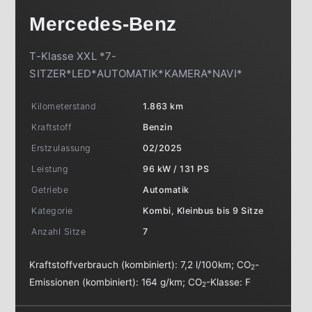
Mercedes-Benz
T-Klasse XXL *7-
SITZER*LED*AUTOMATIK*KAMERA*NAVI*
Kilometerstand
1.863 km
Kraftstoff
Benzin
Erstzulassung
02/2025
Leistung
96 kW / 131 PS
Getriebe
Automatik
Kategorie
Kombi, Kleinbus bis 9 Sitze
Anzahl Sitze
7
Kraftstoffverbrauch (kombiniert):
7,2 l/100km
;
CO
-
2
Emissionen (kombiniert):
164 g/km
;
CO
-Klasse:
F
2