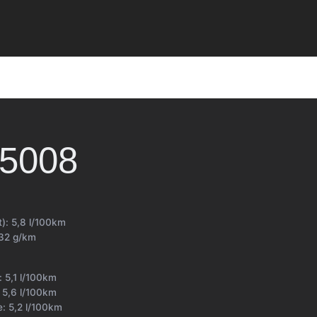
5008
t):
5,8 l/100km
32 g/km
t:
5,1 l/100km
:
5,6 l/100km
e:
5,2 l/100km