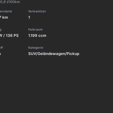
:
6,8 l/100km
terstand
Vorbesitzer
7 km
1
g
Hubraum
W / 136 PS
1.199 ccm
off
Kategorie
n
SUV/Geländewagen/Pickup