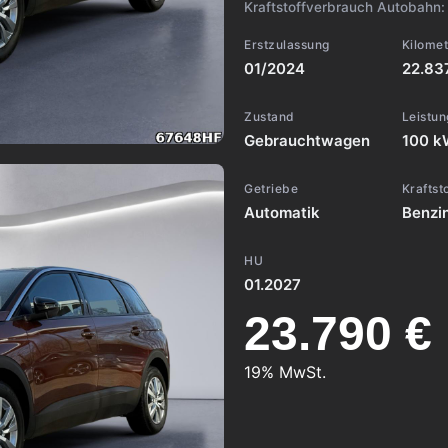
Kraftstoffverbrauch Autobahn
Erstzulassung
Kilome
01/2024
22.83
Zustand
Leistun
Gebrauchtwagen
100 k
Getriebe
Kraftst
Automatik
Benzi
HU
01.2027
23.790 €
19% MwSt.