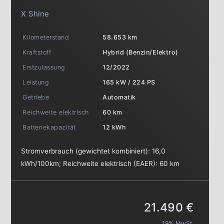
X Shine
Kilometerstand
58.653 km
Kraftstoff
Hybrid (Benzin/Elektro)
Erstzulassung
12/2022
Leistung
165 kW / 224 PS
Getriebe
Automatik
Reichweite elektrisch
60 km
Batteriekapazität
12 kWh
Stromverbrauch (gewichtet kombiniert):
16,0
kWh/100km
;
Reichweite elektrisch (EAER):
60 km
21.490 €
19% MwSt.