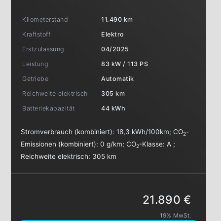
Kilometerstand
11.490 km
Kraftstoff
Elektro
Erstzulassung
04/2025
Leistung
83 kW / 113 PS
Getriebe
Automatik
Reichweite elektrisch
305 km
Batteriekapazität
44 kWh
Stromverbrauch (kombiniert):
18,3 kWh/100km
;
CO
-
2
Emissionen (kombiniert):
0 g/km
;
CO
-Klasse:
A
;
2
Reichweite elektrisch:
305 km
21.890 €
19% MwSt.