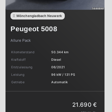
Mönchengladbach Neuwerk
Peugeot
5008
Allure Pack
Kilometerstand
50.344 km
Kraftstoff
Diesel
Erstzulassung
06/2021
Leistung
96 kW / 131 PS
Getriebe
Automatik
21.690 €