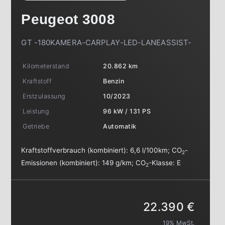
Peugeot
3008
GT -180KAMERA-CARPLAY-LED-LANEASSIST-
Kilometerstand
20.862 km
Kraftstoff
Benzin
Erstzulassung
10/2023
Leistung
96 kW / 131 PS
Getriebe
Automatik
Kraftstoffverbrauch (kombiniert):
6,6 l/100km
;
CO
-
2
Emissionen (kombiniert):
149 g/km
;
CO
-Klasse:
E
2
22.390 €
19% MwSt.