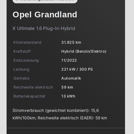
Opel
Grandland
X Ultimate 1.6 Plug-In-Hybrid
Kilometerstand
31.825 km
Kraftstoff
Hybrid (Benzin/Elektro)
Erstzulassung
11/2022
Leistung
221 kW / 300 PS
Getriebe
Automatik
Reichweite elektrisch
59 km
Batteriekapazität
13 kWh
Stromverbrauch (gewichtet kombiniert):
15,6
kWh/100km
;
Reichweite elektrisch (EAER):
59 km