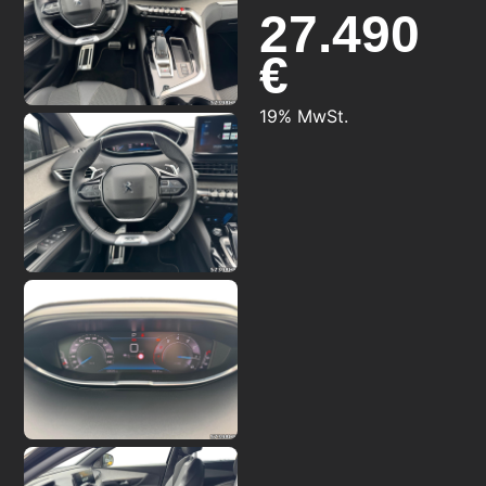
27.490
€
19% MwSt.