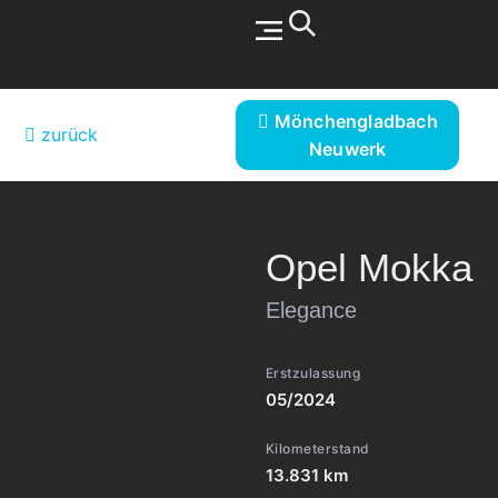
Werkstatt & Service
Mönchengladbach
zurück
Neuwerk
Opel
Mokka
Elegance
Erstzulassung
05/2024
Kilometerstand
13.831 km