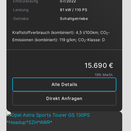
Erstzulassung
07/2022
Leistung
81 kW / 110 PS
Getriebe
Schaltgetriebe
Kraftstoffverbrauch (kombiniert):
4,5 l/100km
;
CO
-
2
Emissionen (kombiniert):
119 g/km
;
CO
-Klasse:
D
2
15.690 €
19% MwSt.
Alle Details
Direkt Anfragen