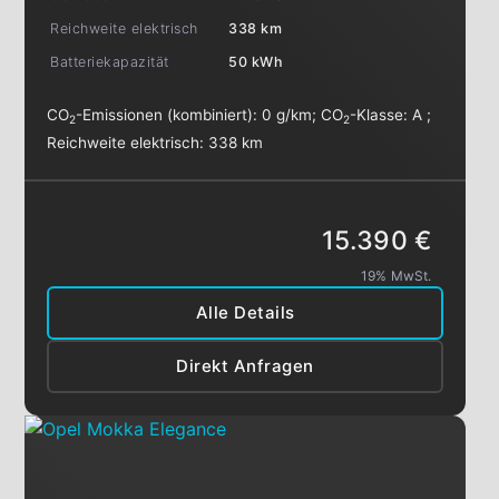
Reichweite elektrisch
338 km
Batteriekapazität
50 kWh
CO
-Emissionen (kombiniert):
0 g/km
;
CO
-Klasse:
A
;
2
2
Reichweite elektrisch:
338 km
15.390 €
19% MwSt.
Alle Details
Direkt Anfragen