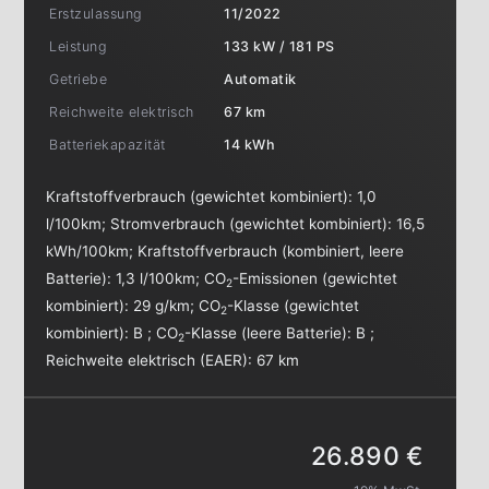
Erstzulassung
11/2022
Leistung
133 kW / 181 PS
Getriebe
Automatik
Reichweite elektrisch
67 km
Batteriekapazität
14 kWh
Kraftstoffverbrauch (gewichtet kombiniert):
1,0
l/100km
;
Stromverbrauch (gewichtet kombiniert):
16,5
kWh/100km
;
Kraftstoffverbrauch (kombiniert, leere
Batterie):
1,3 l/100km
;
CO
-Emissionen (gewichtet
2
kombiniert):
29 g/km
;
CO
-Klasse (gewichtet
2
kombiniert):
B
;
CO
-Klasse (leere Batterie):
B
;
2
Reichweite elektrisch (EAER):
67 km
26.890 €