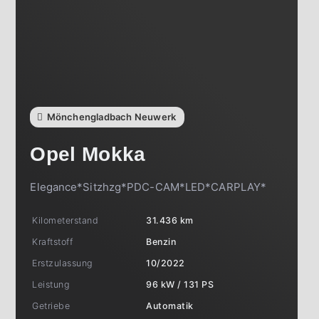
Mönchengladbach Neuwerk
Opel
Mokka
Elegance*Sitzhzg*PDC-CAM*LED*CARPLAY*
Kilometerstand
31.436 km
Kraftstoff
Benzin
Erstzulassung
10/2022
Leistung
96 kW / 131 PS
Getriebe
Automatik