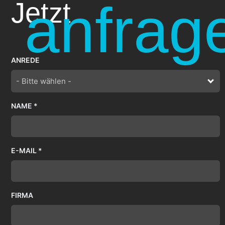
anfrag
Jetzt
ANREDE
- Bitte wählen -
NAME *
E-MAIL *
FIRMA