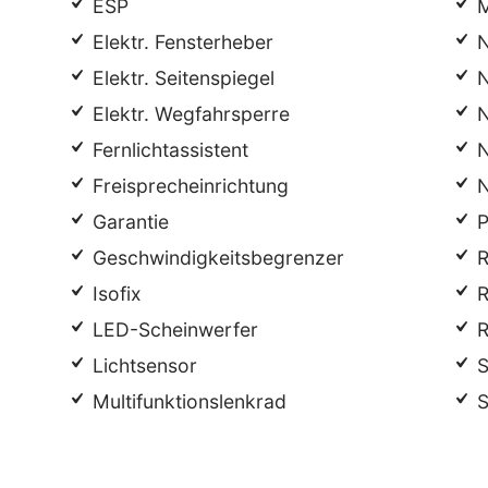
ESP
M
Elektr. Fensterheber
N
Elektr. Seitenspiegel
N
Elektr. Wegfahrsperre
N
Fernlichtassistent
N
Freisprecheinrichtung
N
Garantie
P
Geschwindigkeitsbegrenzer
R
Isofix
R
LED-Scheinwerfer
R
Lichtsensor
S
Multifunktionslenkrad
S