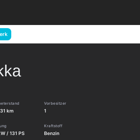
erk
kka
meterstand
Vorbesitzer
831 km
1
tung
Kraftstoff
W / 131 PS
Benzin