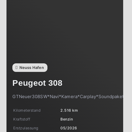
Neuss Hafen
Peugeot
308
GTNeuer308SW*Navi*Kamera*Carplay*Soundpaket
Kilometerstand
2.516 km
Kraftstoff
Benzin
Erstzulassung
05/2026