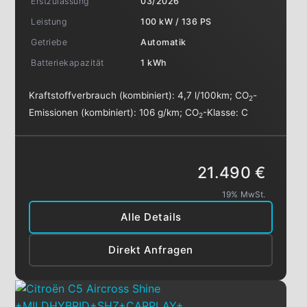
Erstzulassung
03/2026
Leistung
100 kW / 136 PS
Getriebe
Automatik
Batteriekapazität
1 kWh
Kraftstoffverbrauch (kombiniert):
4,7 l/100km
;
CO
-
2
Emissionen (kombiniert):
106 g/km
;
CO
-Klasse:
C
2
21.490 €
19% MwSt.
Alle Details
Direkt Anfragen