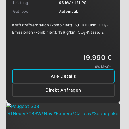
Leistung
96 kW / 131 PS
Getriebe
Automatik
Kraftstoffverbrauch (kombiniert):
6,0 l/100km
;
CO
-
2
Emissionen (kombiniert):
136 g/km
;
CO
-Klasse:
E
2
19.990 €
19% MwSt.
Alle Details
Direkt Anfragen