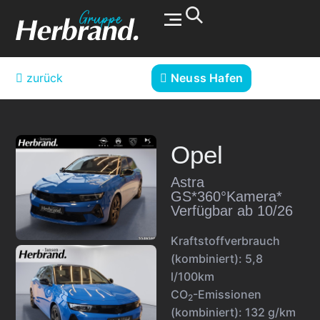
Werkstatt & Service
zurück
Neuss Hafen
Opel
Astra
GS*360°Kamera*
Verfügbar ab 10/26
Kraftstoffverbrauch
(kombiniert):
5,8
l/100km
CO
-Emissionen
2
(kombiniert):
132 g/km