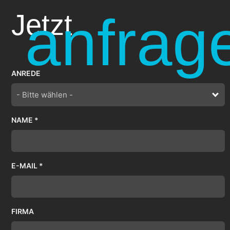
anfrag
Jetzt
ANREDE
- Bitte wählen -
NAME *
E-MAIL *
FIRMA