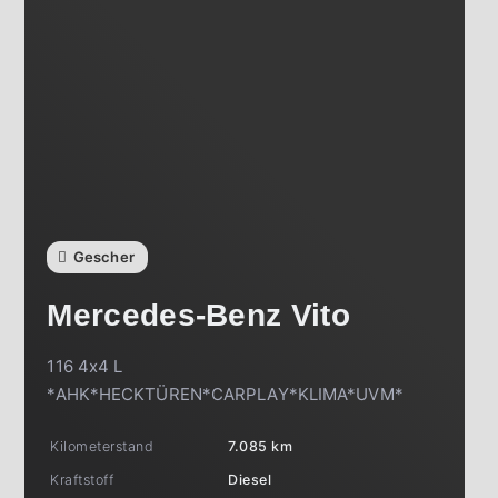
Gescher
Mercedes-Benz
Vito
116 4x4 L
*AHK*HECKTÜREN*CARPLAY*KLIMA*UVM*
Kilometerstand
7.085 km
Kraftstoff
Diesel