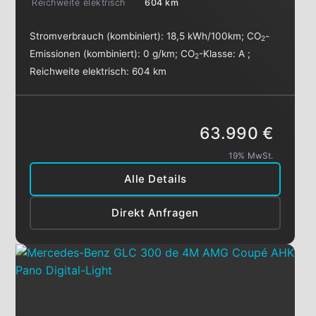
Reichweite elektrisch
604 km
Stromverbrauch (kombiniert):
18,5 kWh/100km
;
CO
-
2
Emissionen (kombiniert):
0 g/km
;
CO
-Klasse:
A
;
2
Reichweite elektrisch:
604 km
63.990 €
19% MwSt.
Alle Details
Direkt Anfragen