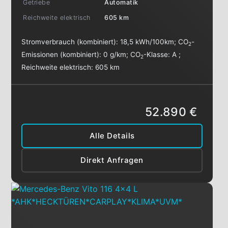
Getriebe
Automatik
Reichweite elektrisch
605 km
Stromverbrauch (kombiniert):
18,5 kWh/100km
;
CO
-
2
Emissionen (kombiniert):
0 g/km
;
CO
-Klasse:
A
;
2
Reichweite elektrisch:
605 km
52.890 €
Alle Details
Direkt Anfragen