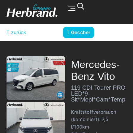
Werkstatt & Service
zurück
Gescher
Mercedes-
Benz
Vito
119 CDI Tourer PRO
LED*9-
Sit*Mopf*Cam*Temp
Kraftstoffverbrauch
(kombiniert):
7,5
l/100km