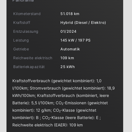
Kilometerstand
51.018 km
Kraftstoff
Hybrid (Diesel / Elektro)
Erstzulassung
01/2024
Leistung
145 kW / 197 PS
Getriebe
Automatik
Reichweite elektrisch
109 km
Batteriekapazität
25 kWh
Kraftstoffverbrauch (gewichtet kombiniert):
1,0
l/100km
;
Stromverbrauch (gewichtet kombiniert):
18,9
kWh/100km
;
Kraftstoffverbrauch (kombiniert, leere
Batterie):
5,5 l/100km
;
CO
-Emissionen (gewichtet
2
kombiniert):
12 g/km
;
CO
-Klasse (gewichtet
2
kombiniert):
B
;
CO
-Klasse (leere Batterie):
E
;
2
Reichweite elektrisch (EAER):
109 km