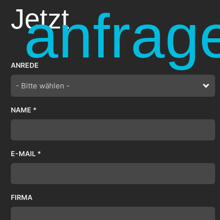
anfrag
Jetzt
ANREDE
- Bitte wählen -
NAME *
E-MAIL *
FIRMA