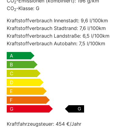
CO
-Emissionen (kombiniert):
196 g/km
2
CO
-Klasse:
G
2
Kraftstoffverbrauch Innenstadt:
9,6 l/100km
Kraftstoffverbrauch Stadtrand:
7,6 l/100km
Kraftstoffverbrauch Landstraße:
6,5 l/100km
Kraftstoffverbrauch Autobahn:
7,5 l/100km
A
B
C
D
E
F
G
G
Kraftfahrzeugsteuer:
454 €/Jahr