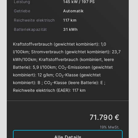
Leistung
145 kW / 197 PS
Getriebe
Automatik
Reichweite elektrisch
117 km
Batteriekapazität
31 kWh
Kraftstoffverbrauch (gewichtet kombiniert):
1,0
l/100km
;
Stromverbrauch (gewichtet kombiniert):
23,7
kWh/100km
;
Kraftstoffverbrauch (kombiniert, leere
Batterie):
5,9 l/100km
;
CO
-Emissionen (gewichtet
2
kombiniert):
12 g/km
;
CO
-Klasse (gewichtet
2
kombiniert):
B
;
CO
-Klasse (leere Batterie):
E
;
2
Reichweite elektrisch (EAER):
117 km
71.790 €
19% MwSt.
Alle Details