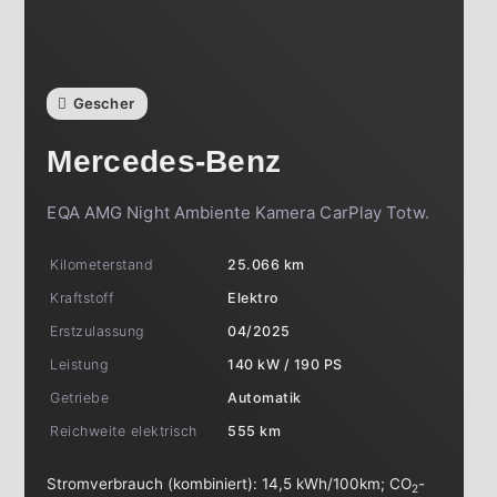
Gescher
Mercedes-Benz
EQA AMG Night Ambiente Kamera CarPlay Totw.
Kilometerstand
25.066 km
Kraftstoff
Elektro
Erstzulassung
04/2025
Leistung
140 kW / 190 PS
Getriebe
Automatik
Reichweite elektrisch
555 km
Stromverbrauch (kombiniert):
14,5 kWh/100km
;
CO
-
2