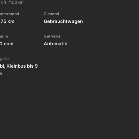
:
7,4 l/100km
meterstand
Zustand
475 km
Gebrauchtwagen
raum
Getriebe
50 ccm
Automatik
gorie
i, Kleinbus bis 9
e