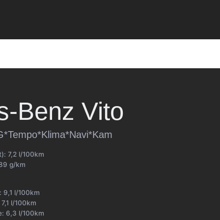
s-Benz
Vito
-G*Tempo*Klima*Navi*Kam
t):
7,2 l/100km
89 g/km
t:
9,1 l/100km
:
7,1 l/100km
e:
6,3 l/100km