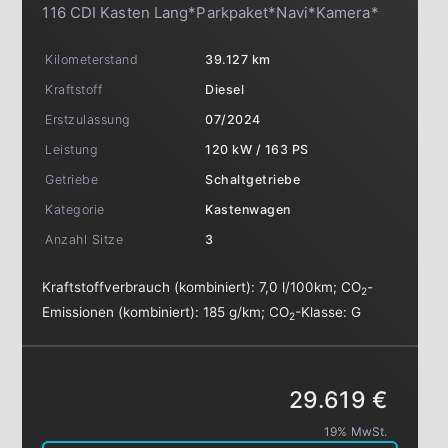
116 CDI Kasten Lang*Parkpaket*Navi*Kamera*
Kilometerstand
39.127 km
Kraftstoff
Diesel
Erstzulassung
07/2024
Leistung
120 kW / 163 PS
Getriebe
Schaltgetriebe
Kategorie
Kastenwagen
Anzahl Sitze
3
Kraftstoffverbrauch (kombiniert):
7,0 l/100km
;
CO
-
2
Emissionen (kombiniert):
185 g/km
;
CO
-Klasse:
G
2
29.619 €
19% MwSt.