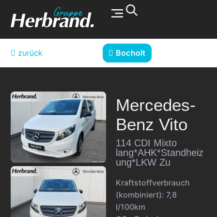
Werkstatt & Service
zurück
Bocholt
Mercedes-
Benz
Vito
114 CDI Mixto
lang*AHK*Standheiz
ung*LKW Zu
Kraftstoffverbrauch
(kombiniert):
7,8
l/100km