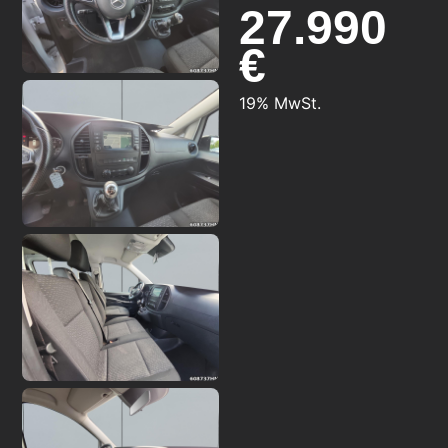
27.990
€
19% MwSt.