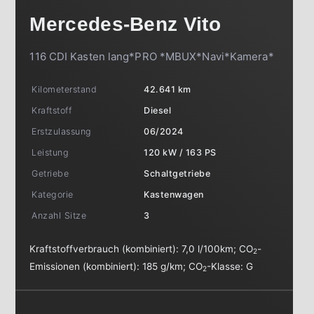
Mercedes-Benz
Vito
116 CDI Kasten lang*PRO *MBUX*Navi*Kamera*
Kilometerstand
42.641 km
Kraftstoff
Diesel
Erstzulassung
06/2024
Leistung
120 kW / 163 PS
Getriebe
Schaltgetriebe
Kategorie
Kastenwagen
Anzahl Sitze
3
Kraftstoffverbrauch (kombiniert):
7,0 l/100km
;
CO
-
2
Emissionen (kombiniert):
185 g/km
;
CO
-Klasse:
G
2