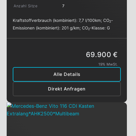
Anzahl Sitze
7
Kraftstoffverbrauch (kombiniert):
7,7 l/100km
;
CO
-
2
Emissionen (kombiniert):
201 g/km
;
CO
-Klasse:
G
2
69.900 €
19% MwSt.
Alle Details
Direkt Anfragen