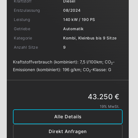
Kraftstoff
Diesel
Erstzulassung
08/2024
Leistung
140 kW / 190 PS
Getriebe
Automatik
Kategorie
Kombi, Kleinbus bis 9 Sitze
Anzahl Sitze
9
Kraftstoffverbrauch (kombiniert):
7,5 l/100km
;
CO
-
2
Emissionen (kombiniert):
196 g/km
;
CO
-Klasse:
G
2
43.250 €
19% MwSt.
Alle Details
Direkt Anfragen