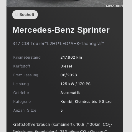
Bocholt
Mercedes-Benz
Sprinter
317 CDI Tourer*L2H1*LED*AHK-Tachograf*
Kilometerstand
217.802 km
Kraftstoff
Diesel
Erstzulassung
06/2023
Leistung
125 kW / 170 PS
Getriebe
Automatik
Kategorie
Kombi, Kleinbus bis 9 Sitze
Anzahl Sitze
5
Kraftstoffverbrauch (kombiniert):
10,8 l/100km
;
CO
-
2
Emissionen (kombiniert):
283 g/km
;
CO
-Klasse:
G