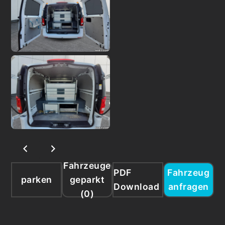
Fahrzeuge
PDF
Fahrzeug
parken
geparkt
Download
anfragen
(
0
)