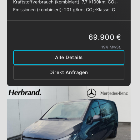
Kraftstoffverbrauch (kombiniert):
7,7 l/100km
;
CO
-
2
Emissionen (kombiniert):
201 g/km
;
CO
-Klasse:
G
2
69.900 €
19% MwSt.
Alle Details
Direkt Anfragen