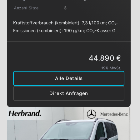
Anzahl Sitze
3
Kraftstoffverbrauch (kombiniert):
7,3 l/100km
;
CO
-
2
Emissionen (kombiniert):
190 g/km
;
CO
-Klasse:
G
2
44.890 €
19% MwSt.
Alle Details
Direkt Anfragen