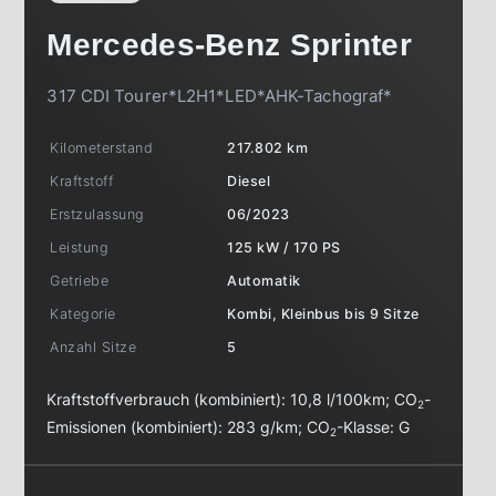
Mercedes-Benz
Sprinter
317 CDI Tourer*L2H1*LED*AHK-Tachograf*
Kilometerstand
217.802 km
Kraftstoff
Diesel
Erstzulassung
06/2023
Leistung
125 kW / 170 PS
Getriebe
Automatik
Kategorie
Kombi, Kleinbus bis 9 Sitze
Anzahl Sitze
5
Kraftstoffverbrauch (kombiniert):
10,8 l/100km
;
CO
-
2
Emissionen (kombiniert):
283 g/km
;
CO
-Klasse:
G
2