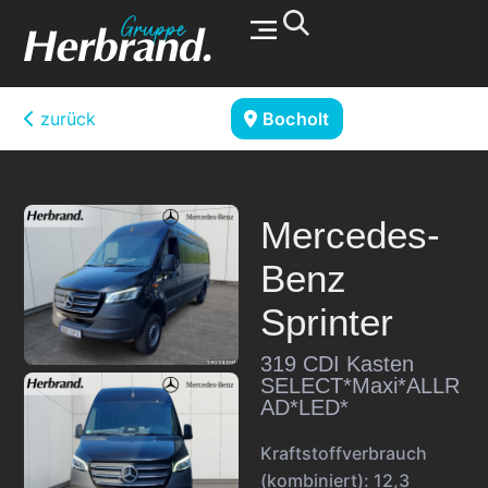
Werkstatt & Service
zurück
Bocholt
Mercedes-
Benz
Sprinter
319 CDI Kasten
SELECT*Maxi*ALLR
AD*LED*
Kraftstoffverbrauch
(kombiniert):
12,3