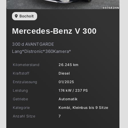
Bocholt
Mercedes-Benz
V 300
300 d AVANTGARDE
Lang*Distronic*360Kamera*
Kilometerstand
26.245 km
Kraftstoff
Diesel
Erstzulassung
01/2025
Leistung
174 kW / 237 PS
Getriebe
Automatik
Kategorie
Kombi, Kleinbus bis 9 Sitze
Anzahl Sitze
7