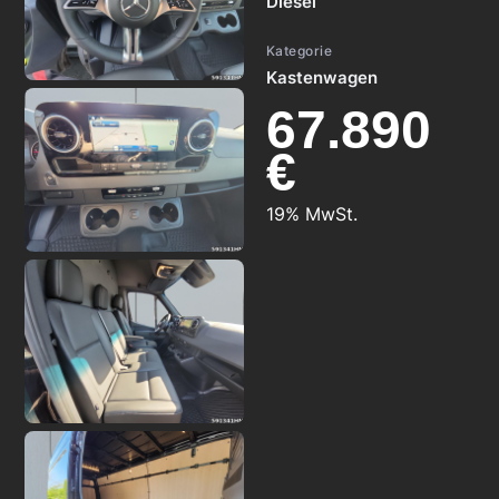
Diesel
Kategorie
Kastenwagen
67.890
€
19% MwSt.