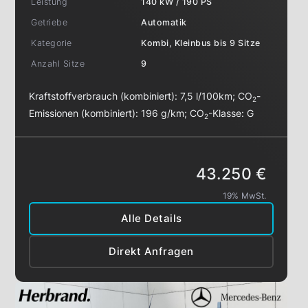
Leistung
140 kW / 190 PS
Getriebe
Automatik
Kategorie
Kombi, Kleinbus bis 9 Sitze
Anzahl Sitze
9
Kraftstoffverbrauch (kombiniert):
7,5 l/100km
;
CO
-
2
Emissionen (kombiniert):
196 g/km
;
CO
-Klasse:
G
2
43.250 €
19% MwSt.
Alle Details
Direkt Anfragen