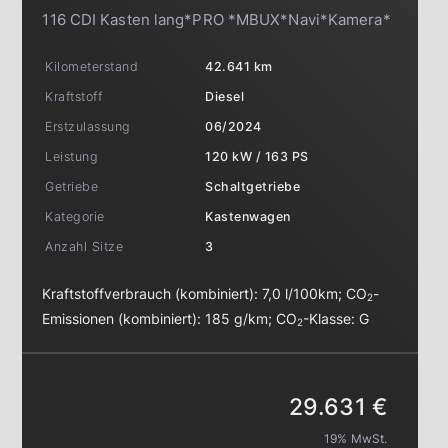
116 CDI Kasten lang*PRO *MBUX*Navi*Kamera*
Kilometerstand
42.641 km
Kraftstoff
Diesel
Erstzulassung
06/2024
Leistung
120 kW / 163 PS
Getriebe
Schaltgetriebe
Kategorie
Kastenwagen
Anzahl Sitze
3
Kraftstoffverbrauch (kombiniert):
7,0 l/100km
;
CO
-
2
Emissionen (kombiniert):
185 g/km
;
CO
-Klasse:
G
2
29.631 €
19% MwSt.