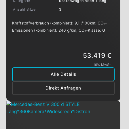
Kategorie
Kastenwagen hoch + lang
Anzahl Sitze
3
Kraftstoffverbrauch (kombiniert):
9,1 l/100km
;
CO
-
2
Emissionen (kombiniert):
240 g/km
;
CO
-Klasse:
G
2
53.419 €
19% MwSt.
Alle Details
Direkt Anfragen