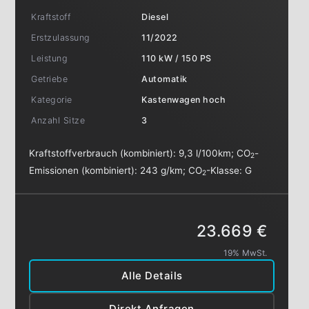
Kraftstoff
Diesel
Erstzulassung
11/2022
Leistung
110 kW / 150 PS
Getriebe
Automatik
Kategorie
Kastenwagen hoch
Anzahl Sitze
3
Kraftstoffverbrauch (kombiniert):
9,3 l/100km
;
CO
-
2
Emissionen (kombiniert):
243 g/km
;
CO
-Klasse:
G
2
23.669 €
19% MwSt.
Alle Details
Direkt Anfragen