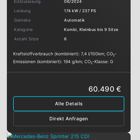
Erstzulassung
06/2024
Leistung
174 kW / 237 PS
Getriebe
Automatik
Kategorie
Kombi, Kleinbus bis 9 Sitze
Anzahl Sitze
6
Kraftstoffverbrauch (kombiniert):
7,4 l/100km
;
CO
-
2
Emissionen (kombiniert):
194 g/km
;
CO
-Klasse:
G
2
60.490 €
Alle Details
Direkt Anfragen