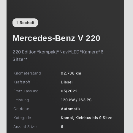
Bocholt
Mercedes-Benz
V 220
220 Edition*kompakt*Navi*LED*Kamera*6-
Sitzer*
Kilometerstand
92.738 km
Kraftstoff
Diesel
Erstzulassung
05/2022
Leistung
120 kW / 163 PS
Getriebe
Automatik
Kategorie
Kombi, Kleinbus bis 9 Sitze
Anzahl Sitze
6