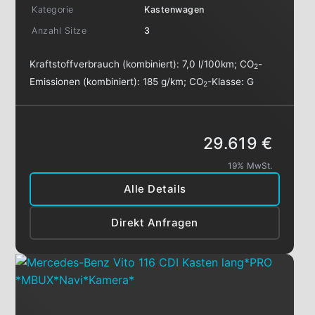
Kategorie
Kastenwagen
Anzahl Sitze
3
Kraftstoffverbrauch (kombiniert):
7,0 l/100km
;
CO
-
2
Emissionen (kombiniert):
185 g/km
;
CO
-Klasse:
G
2
29.619 €
19% MwSt.
Alle Details
Direkt Anfragen