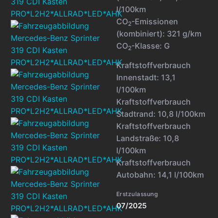
l/100km
CO
-Emissionen
2
(kombiniert):
321 g/km
CO
-Klasse:
G
2
Kraftstoffverbrauch
Innenstadt:
13,1
l/100km
Kraftstoffverbrauch
Stadtrand:
10,8 l/100km
Kraftstoffverbrauch
Landstraße:
10,8
l/100km
Kraftstoffverbrauch
Autobahn:
14,1 l/100km
Erstzulassung
07/2025