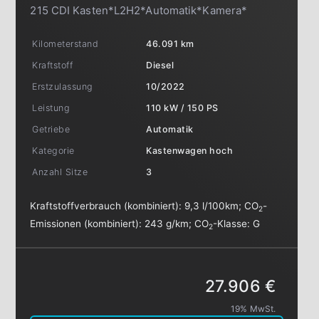
215 CDI Kasten*L2H2*Automatik*Kamera*
Kilometerstand
46.091 km
Kraftstoff
Diesel
Erstzulassung
10/2022
Leistung
110 kW / 150 PS
Getriebe
Automatik
Kategorie
Kastenwagen hoch
Anzahl Sitze
3
Kraftstoffverbrauch (kombiniert):
9,3 l/100km
;
CO
-
2
Emissionen (kombiniert):
243 g/km
;
CO
-Klasse:
G
2
27.906 €
19% MwSt.