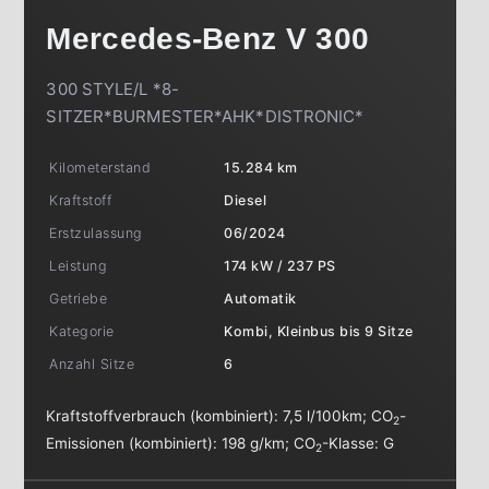
Mercedes-Benz
V 300
300 STYLE/L *8-
SITZER*BURMESTER*AHK*DISTRONIC*
Kilometerstand
15.284 km
Kraftstoff
Diesel
Erstzulassung
06/2024
Leistung
174 kW / 237 PS
Getriebe
Automatik
Kategorie
Kombi, Kleinbus bis 9 Sitze
Anzahl Sitze
6
Kraftstoffverbrauch (kombiniert):
7,5 l/100km
;
CO
-
2
Emissionen (kombiniert):
198 g/km
;
CO
-Klasse:
G
2