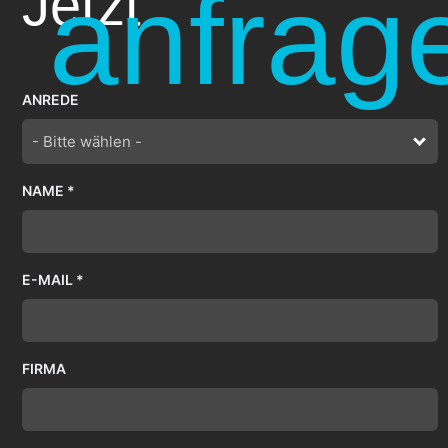
anfrag
Jetzt
ANREDE
- Bitte wählen -
NAME *
E-MAIL *
FIRMA