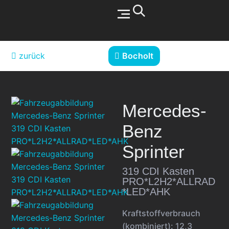
Werkstatt & Service
zurück
Bocholt
Mercedes-
Benz
Sprinter
319 CDI Kasten
PRO*L2H2*ALLRAD
*LED*AHK
Kraftstoffverbrauch
(kombiniert):
12,3