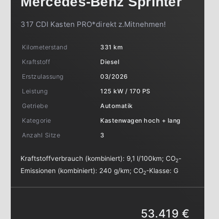
Mercedes-Benz
Sprinter
317 CDI Kasten PRO*direkt z.Mitnehmen!
Kilometerstand
331 km
Kraftstoff
Diesel
Erstzulassung
03/2026
Leistung
125 kW / 170 PS
Getriebe
Automatik
Kategorie
Kastenwagen hoch + lang
Anzahl Sitze
3
Kraftstoffverbrauch (kombiniert):
9,1 l/100km
;
CO
-
2
Emissionen (kombiniert):
240 g/km
;
CO
-Klasse:
G
2
53.419 €