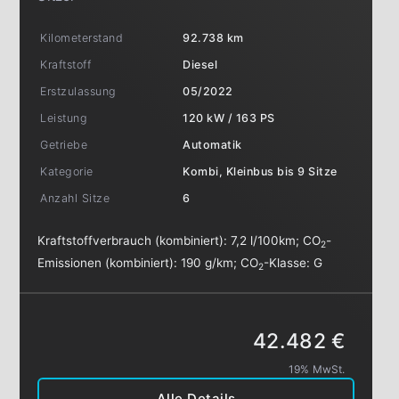
Kilometerstand
92.738 km
Kraftstoff
Diesel
Erstzulassung
05/2022
Leistung
120 kW / 163 PS
Getriebe
Automatik
Kategorie
Kombi, Kleinbus bis 9 Sitze
Anzahl Sitze
6
Kraftstoffverbrauch (kombiniert):
7,2 l/100km
;
CO
-
2
Emissionen (kombiniert):
190 g/km
;
CO
-Klasse:
G
2
42.482 €
19% MwSt.
Alle Details