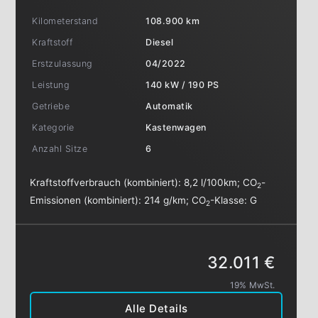
Kilometerstand
108.900 km
Kraftstoff
Diesel
Erstzulassung
04/2022
Leistung
140 kW / 190 PS
Getriebe
Automatik
Kategorie
Kastenwagen
Anzahl Sitze
6
Kraftstoffverbrauch (kombiniert):
8,2 l/100km
;
CO
-
2
Emissionen (kombiniert):
214 g/km
;
CO
-Klasse:
G
2
32.011 €
19% MwSt.
Alle Details