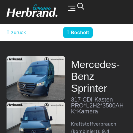
Werkstatt & Service
zurück
Bocholt
Mercedes-
Benz
Sprinter
317 CDI Kasten
PRO*L2H2*3500AH
K*Kamera
Kraftstoffverbrauch
(kombiniert):
9,4