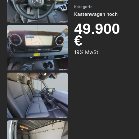
Kategorie
Kastenwagen hoch
49.900
€
19% MwSt.