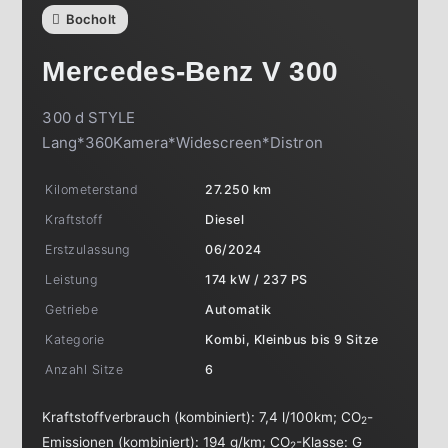
Bocholt
Mercedes-Benz
V 300
300 d STYLE
Lang*360Kamera*Widescreen*Distron
Kilometerstand
27.250 km
Kraftstoff
Diesel
Erstzulassung
06/2024
Leistung
174 kW / 237 PS
Getriebe
Automatik
Kategorie
Kombi, Kleinbus bis 9 Sitze
Anzahl Sitze
6
Kraftstoffverbrauch (kombiniert):
7,4 l/100km
;
CO
-
2
Emissionen (kombiniert):
194 g/km
;
CO
-Klasse:
G
2