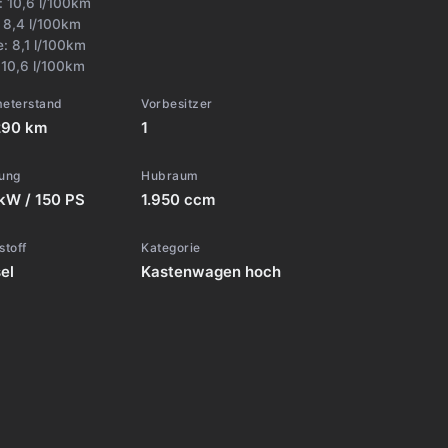
t:
10,6 l/100km
:
8,4 l/100km
e:
8,1 l/100km
:
10,6 l/100km
meterstand
Vorbesitzer
290 km
1
tung
Hubraum
kW / 150 PS
1.950 ccm
stoff
Kategorie
el
Kastenwagen hoch