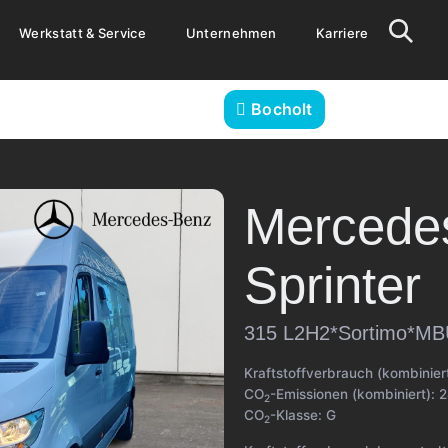
Werkstatt & Service
Unternehmen
Karriere
Bocholt
Mercede
Sprinter
315 L2H2*Sortimo*MB
Kraftstoffverbrauch (kombinier
CO
-Emissionen (kombiniert):
2
2
CO
-Klasse:
G
2