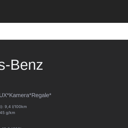
s-Benz
UX*Kamera*Regale*
t):
9,4 l/100km
45 g/km