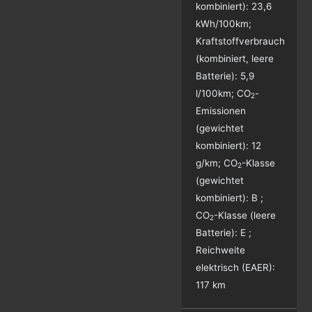
kombiniert):
23,6
kWh/100km
;
Kraftstoffverbrauch
(kombiniert, leere
Batterie):
5,9
l/100km
;
CO
-
2
Emissionen
(gewichtet
kombiniert):
12
g/km
;
CO
-Klasse
2
(gewichtet
kombiniert):
B
;
CO
-Klasse (leere
2
Batterie):
E
;
Reichweite
elektrisch (EAER):
117 km