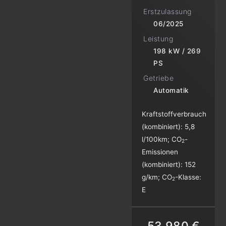
Erstzulassung
06/2025
Leistung
198 kW / 269
PS
Getriebe
Automatik
Kraftstoffverbrauch
(kombiniert):
5,8
l/100km
;
CO
-
2
Emissionen
(kombiniert):
152
g/km
;
CO
-Klasse:
2
E
53.980 €