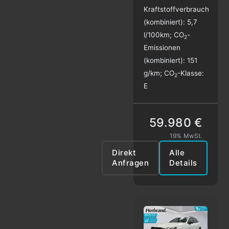
Kraftstoffverbrauch
(kombiniert):
5,7
l/100km
;
CO
-
2
Emissionen
(kombiniert):
151
g/km
;
CO
-Klasse:
2
E
59.980 €
19% MwSt.
Direkt
Alle
Anfragen
Details