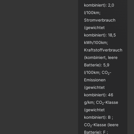
kombiniert):
2,0
l/100km
;
Stromverbrauch
(gewichtet
kombiniert):
18,5
kWh/100km
;
Kraftstoffverbrauch
(kombiniert, leere
Batterie):
5,9
l/100km
;
CO
-
2
Emissionen
(gewichtet
kombiniert):
46
g/km
;
CO
-Klasse
2
(gewichtet
kombiniert):
B
;
CO
-Klasse (leere
2
Batterie):
F
;