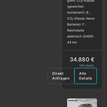
g/km
;
CO
-Klasse
2
(gewichtet
kombiniert):
B
;
CO
-Klasse (leere
2
Batterie):
F
;
Reichweite
elektrisch (EAER):
44 km
34.880 €
19% MwSt.
Direkt
Alle
Anfragen
Details