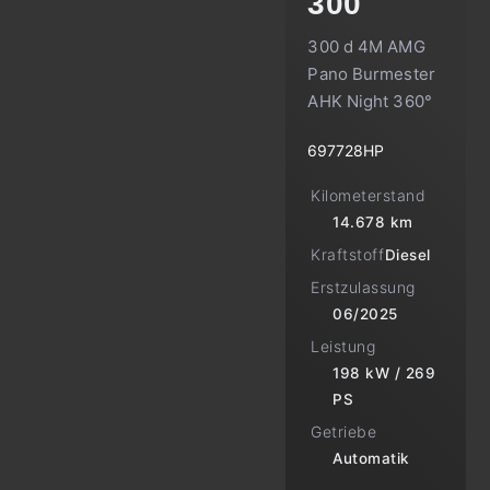
300
300 d 4M AMG
Pano Burmester
AHK Night 360°
697728HP
Kilometerstand
14.678 km
Kraftstoff
Diesel
Erstzulassung
06/2025
Leistung
198 kW / 269
PS
Getriebe
Automatik