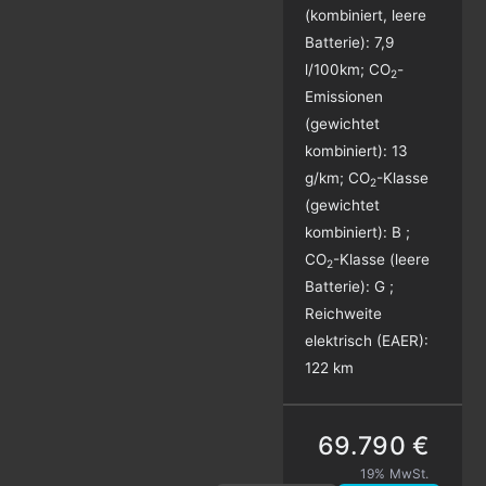
(kombiniert, leere
Batterie):
7,9
l/100km
;
CO
-
2
Emissionen
(gewichtet
kombiniert):
13
g/km
;
CO
-Klasse
2
(gewichtet
kombiniert):
B
;
CO
-Klasse (leere
2
Batterie):
G
;
Reichweite
elektrisch (EAER):
122 km
69.790 €
19% MwSt.