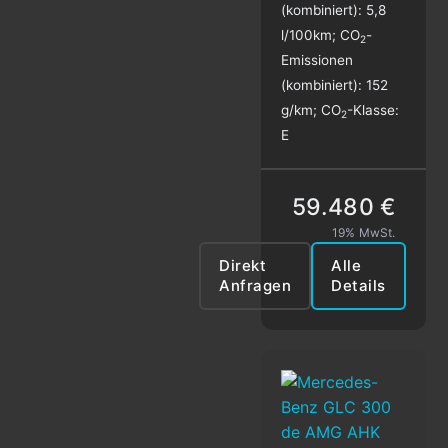
(kombiniert):
5,8
l/100km
;
CO
-
2
Emissionen
(kombiniert):
152
g/km
;
CO
-Klasse:
2
E
59.480 €
19% MwSt.
Direkt
Alle
Anfragen
Details