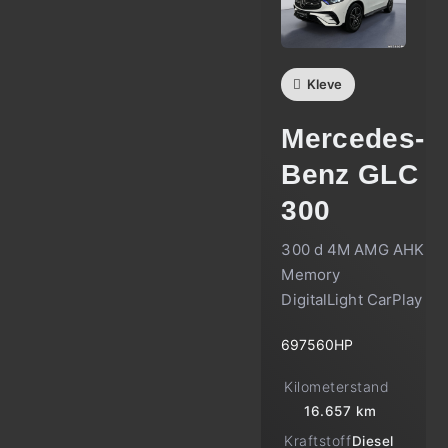
Kleve
Mercedes-
Benz
GLC
300
300 d 4M AMG AHK
Memory
DigitalLight CarPlay
697560HP
Kilometerstand
16.657 km
Kraftstoff
Diesel