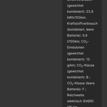
(gewichtet
kombiniert):
23,9
kWh/100km
;
Kraftstoffverbrauch
(kombiniert, leere
Batterie):
5,9
l/100km
;
CO
-
2
Emissionen
(gewichtet
kombiniert):
13
g/km
;
CO
-Klasse
2
(gewichtet
kombiniert):
B
;
CO
-Klasse (leere
2
Batterie):
F
;
Reichweite
elektrisch (EAER):
115 km