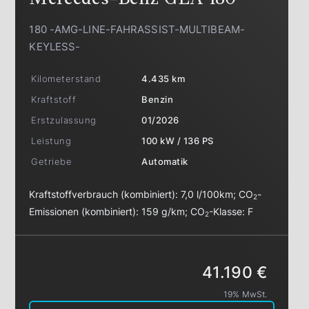
180 -AMG-LINE-FAHRASSIST-MULTIBEAM-
KEYLESS-
Kilometerstand
4.435 km
Kraftstoff
Benzin
Erstzulassung
01/2026
Leistung
100 kW / 136 PS
Getriebe
Automatik
Kraftstoffverbrauch (kombiniert):
7,0 l/100km
;
CO
-
2
Emissionen (kombiniert):
159 g/km
;
CO
-Klasse:
F
2
41.190 €
19% MwSt.