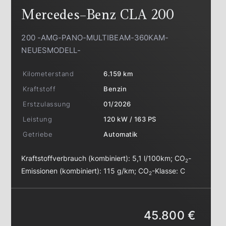
Mercedes-Benz
CLA 200
200 -AMG-PANO-MULTIBEAM-360KAM-
NEUESMODELL-
Kilometerstand
6.159 km
Kraftstoff
Benzin
Erstzulassung
01/2026
Leistung
120 kW / 163 PS
Getriebe
Automatik
Kraftstoffverbrauch (kombiniert):
5,1 l/100km
;
CO
-
2
Emissionen (kombiniert):
115 g/km
;
CO
-Klasse:
C
2
45.800 €