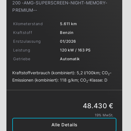
200 -AMG-SUPERSCREEN-NIGHT-MEMORY-
PREMIUM--
Kilometerstand
5.611 km
Kraftstoff
Benzin
Erstzulassung
01/2026
Leistung
120 kW / 163 PS
Getriebe
Automatik
Kraftstoffverbrauch (kombiniert):
5,2 l/100km
;
CO
-
2
Emissionen (kombiniert):
118 g/km
;
CO
-Klasse:
D
2
48.430 €
19% MwSt.
Alle Details