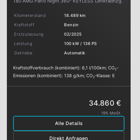
180 AMG Pano Night 360° KEYLESS Lenkradhzg.
Kilometerstand
18.489 km
Kraftstoff
Benzin
Erstzulassung
02/2025
Leistung
100 kW / 136 PS
Getriebe
Automatik
Kraftstoffverbrauch (kombiniert):
6,1 l/100km
;
CO
-
2
Emissionen (kombiniert):
138 g/km
;
CO
-Klasse:
E
2
34.860 €
19% MwSt.
Alle Details
Direkt Anfragen