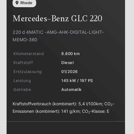
Rhede
Mercedes-Benz
GLC 220
220 d 4MATIC -AMG-AHK-DIGITAL-LIGHT-
MEMO-360
Kilometerstand
8.800 km
Kraftstoff
Diesel
Erstzulassung
01/2026
Leistung
145 kW / 197 PS
Getriebe
Automatik
Kraftstoffverbrauch (kombiniert):
5,4 l/100km
;
CO
-
2
Emissionen (kombiniert):
141 g/km
;
CO
-Klasse:
E
2