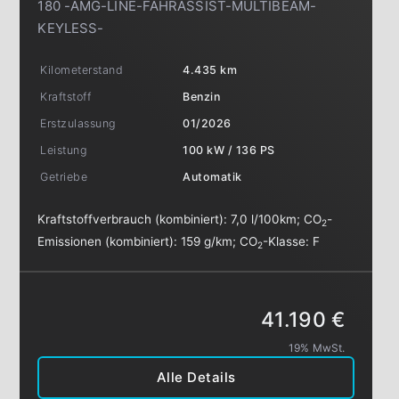
180 -AMG-LINE-FAHRASSIST-MULTIBEAM-
KEYLESS-
Kilometerstand
4.435 km
Kraftstoff
Benzin
Erstzulassung
01/2026
Leistung
100 kW / 136 PS
Getriebe
Automatik
Kraftstoffverbrauch (kombiniert):
7,0 l/100km
;
CO
-
2
Emissionen (kombiniert):
159 g/km
;
CO
-Klasse:
F
2
41.190 €
19% MwSt.
Alle Details