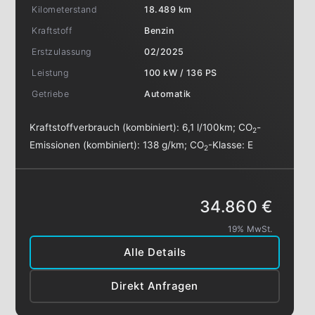
Kilometerstand
18.489 km
Kraftstoff
Benzin
Erstzulassung
02/2025
Leistung
100 kW / 136 PS
Getriebe
Automatik
Kraftstoffverbrauch (kombiniert):
6,1 l/100km
;
CO
-
2
Emissionen (kombiniert):
138 g/km
;
CO
-Klasse:
E
2
34.860 €
19% MwSt.
Alle Details
Direkt Anfragen