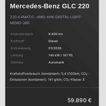
Mercedes-Benz
GLC 220
220 d 4MATIC -AMG-AHK-DIGITAL-LIGHT-
MEMO-360
Kilometerstand
8.800 km
Kraftstoff
Diesel
Erstzulassung
01/2026
Leistung
145 kW / 197 PS
Getriebe
Automatik
Kraftstoffverbrauch (kombiniert):
5,4 l/100km
;
CO
-
2
Emissionen (kombiniert):
141 g/km
;
CO
-Klasse:
E
2
59.890 €