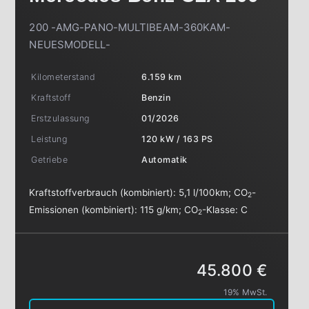
200 -AMG-PANO-MULTIBEAM-360KAM-
NEUESMODELL-
Kilometerstand
6.159 km
Kraftstoff
Benzin
Erstzulassung
01/2026
Leistung
120 kW / 163 PS
Getriebe
Automatik
Kraftstoffverbrauch (kombiniert):
5,1 l/100km
;
CO
-
2
Emissionen (kombiniert):
115 g/km
;
CO
-Klasse:
C
2
45.800 €
19% MwSt.