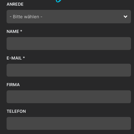
ANREDE
- Bitte wählen -
NAME *
E-MAIL *
FIRMA
TELEFON