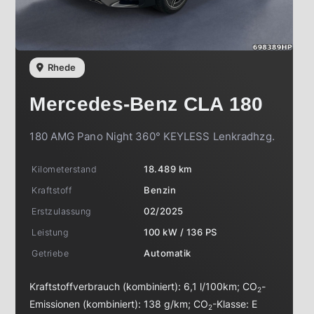
Rhede
Mercedes-Benz
CLA 180
180 AMG Pano Night 360° KEYLESS Lenkradhzg.
Kilometerstand
18.489 km
Kraftstoff
Benzin
Erstzulassung
02/2025
Leistung
100 kW / 136 PS
Getriebe
Automatik
Kraftstoffverbrauch (kombiniert):
6,1 l/100km
;
CO
-
2
Emissionen (kombiniert):
138 g/km
;
CO
-Klasse:
E
2