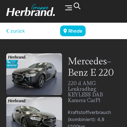
Werkstatt & Service
zurück
Rhede
Mercedes-
Benz
E 220
220 d AMG
Lenkradhzg
KEYLESS DAB
Kamera CarPl
Kraftstoffverbrauch
(kombiniert):
4,8
l/100km