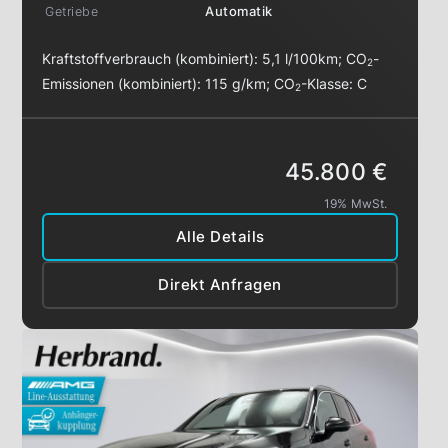
Getriebe
Automatik
Kraftstoffverbrauch (kombiniert):
5,1 l/100km
;
CO
-
2
Emissionen (kombiniert):
115 g/km
;
CO
-Klasse:
C
2
45.800 €
19% MwSt.
Alle Details
Direkt Anfragen