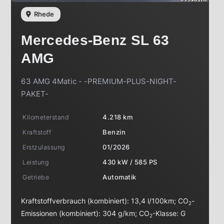
Rhede
Mercedes-Benz
SL 63
AMG
63 AMG 4Matic - -PREMIUM-PLUS-NIGHT-
PAKET-
Kilometerstand
4.218 km
Kraftstoff
Benzin
Erstzulassung
01/2026
Leistung
430 kW / 585 PS
Getriebe
Automatik
Kraftstoffverbrauch (kombiniert):
13,4 l/100km
;
CO
-
2
Emissionen (kombiniert):
304 g/km
;
CO
-Klasse:
G
2