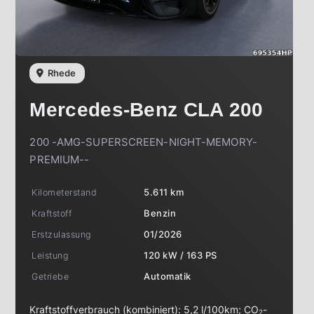
Rhede
Mercedes-Benz
CLA 200
200 -AMG-SUPERSCREEN-NIGHT-MEMORY-
PREMIUM--
Kilometerstand
5.611 km
Kraftstoff
Benzin
Erstzulassung
01/2026
Leistung
120 kW / 163 PS
Getriebe
Automatik
Kraftstoffverbrauch (kombiniert):
5,2 l/100km
;
CO
-
2