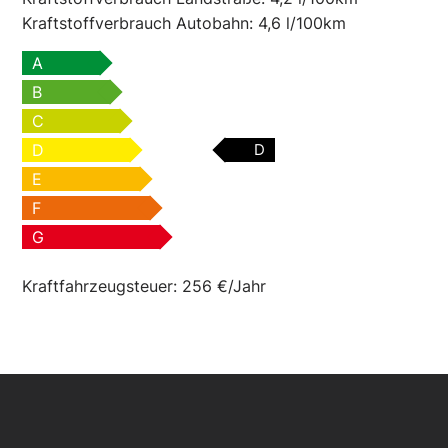
Kraftstoffverbrauch Autobahn:
4,6 l/100km
A
B
C
D
D
E
F
G
Kraftfahrzeugsteuer:
256 €/Jahr