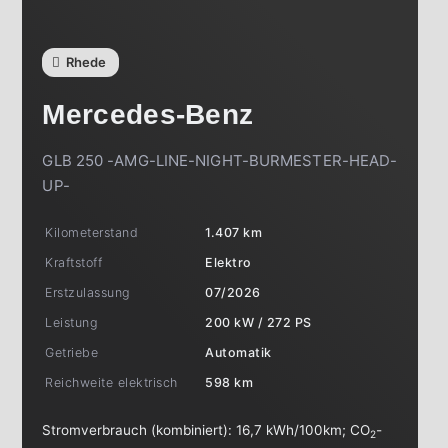
Rhede
Mercedes-Benz
GLB 250 -AMG-LINE-NIGHT-BURMESTER-HEAD-
UP-
Kilometerstand
1.407 km
Kraftstoff
Elektro
Erstzulassung
07/2026
Leistung
200 kW / 272 PS
Getriebe
Automatik
Reichweite elektrisch
598 km
Stromverbrauch (kombiniert):
16,7 kWh/100km
;
CO
-
2