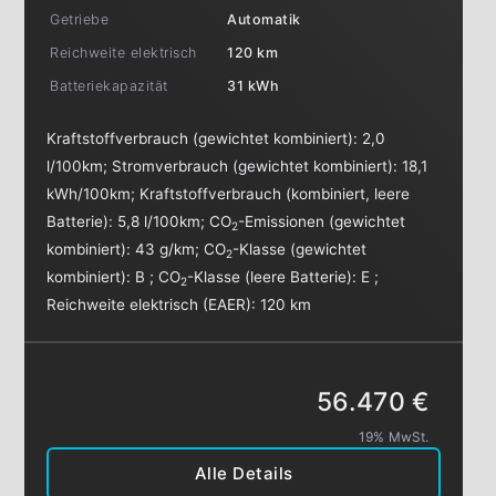
Getriebe
Automatik
Reichweite elektrisch
120 km
Batteriekapazität
31 kWh
Kraftstoffverbrauch (gewichtet kombiniert):
2,0
l/100km
;
Stromverbrauch (gewichtet kombiniert):
18,1
kWh/100km
;
Kraftstoffverbrauch (kombiniert, leere
Batterie):
5,8 l/100km
;
CO
-Emissionen (gewichtet
2
kombiniert):
43 g/km
;
CO
-Klasse (gewichtet
2
kombiniert):
B
;
CO
-Klasse (leere Batterie):
E
;
2
Reichweite elektrisch (EAER):
120 km
56.470 €
19% MwSt.
Alle Details