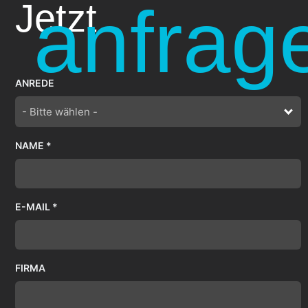
anfrag
Jetzt
ANREDE
- Bitte wählen -
NAME *
E-MAIL *
FIRMA