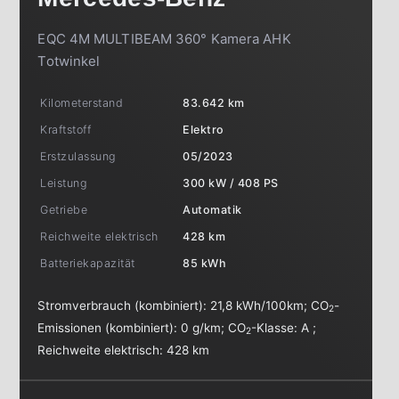
EQC 4M MULTIBEAM 360° Kamera AHK
Totwinkel
Kilometerstand
83.642 km
Kraftstoff
Elektro
Erstzulassung
05/2023
Leistung
300 kW / 408 PS
Getriebe
Automatik
Reichweite elektrisch
428 km
Batteriekapazität
85 kWh
Stromverbrauch (kombiniert):
21,8 kWh/100km
;
CO
-
2
Emissionen (kombiniert):
0 g/km
;
CO
-Klasse:
A
;
2
Reichweite elektrisch:
428 km