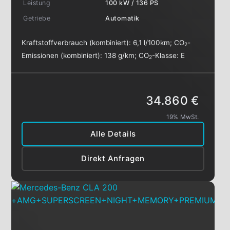
Leistung
100 kW / 136 PS
Getriebe
Automatik
Kraftstoffverbrauch (kombiniert):
6,1 l/100km
;
CO
-
2
Emissionen (kombiniert):
138 g/km
;
CO
-Klasse:
E
2
34.860 €
19% MwSt.
Alle Details
Direkt Anfragen