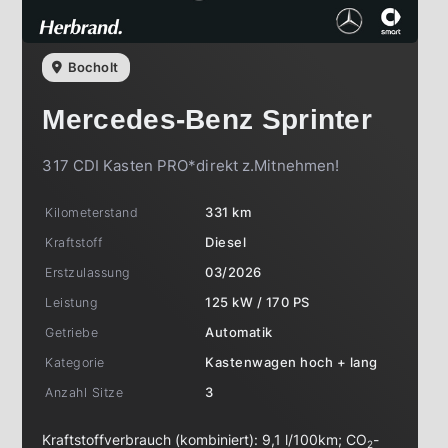
Bocholt
Mercedes-Benz
Sprinter
317 CDI Kasten PRO*direkt z.Mitnehmen!
Kilometerstand
331 km
Kraftstoff
Diesel
Erstzulassung
03/2026
Leistung
125 kW / 170 PS
Getriebe
Automatik
Kategorie
Kastenwagen hoch + lang
Anzahl Sitze
3
Kraftstoffverbrauch (kombiniert):
9,1 l/100km
;
CO
-
2