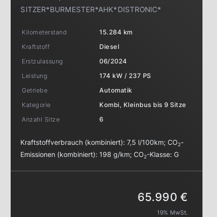
SITZER*BURMESTER*AHK*DISTRONIC*
Kilometerstand
15.284 km
Kraftstoff
Diesel
Erstzulassung
06/2024
Leistung
174 kW / 237 PS
Getriebe
Automatik
Kategorie
Kombi, Kleinbus bis 9 Sitze
Anzahl Sitze
6
Kraftstoffverbrauch (kombiniert):
7,5 l/100km
;
CO
-
2
Emissionen (kombiniert):
198 g/km
;
CO
-Klasse:
G
2
65.990 €
19% MwSt.