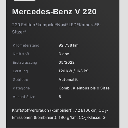
Mercedes-Benz
V 220
220 Edition*kompakt*Navi*LED*Kamera*6-
Sitzer*
Kilometerstand
92.738 km
Kraftstoff
Diesel
Erstzulassung
05/2022
Leistung
120 kW / 163 PS
Getriebe
Automatik
Kategorie
Kombi, Kleinbus bis 9 Sitze
Anzahl Sitze
6
Kraftstoffverbrauch (kombiniert):
7,2 l/100km
;
CO
-
2
Emissionen (kombiniert):
190 g/km
;
CO
-Klasse:
G
2