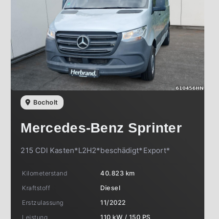
Bocholt
Mercedes-Benz
Sprinter
215 CDI Kasten*L2H2*beschädigt*Export*
Kilometerstand
40.823 km
Kraftstoff
Diesel
Erstzulassung
11/2022
Leistung
110 kW / 150 PS