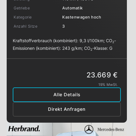
Getriebe
Automatik
Kategorie
Kastenwagen hoch
Anzahl Sitze
3
Kraftstoffverbrauch (kombiniert):
9,3 l/100km
;
CO
-
2
Emissionen (kombiniert):
243 g/km
;
CO
-Klasse:
G
2
23.669 €
19% MwSt.
Alle Details
Direkt Anfragen