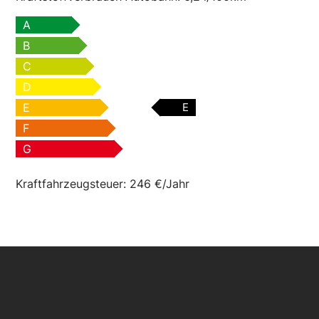
A
B
C
D
E
E
F
G
Kraftfahrzeugsteuer:
246 €/Jahr