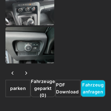
Fahrzeuge
PDF
Fahrzeug
parken
geparkt
Download
anfragen
(
0
)