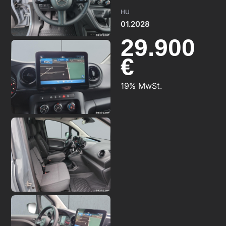
HU
01.2028
29.900
€
19% MwSt.