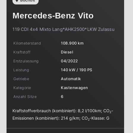
Bocholt
Mercedes-Benz
Vito
119 CDI 4x4 Mixto Lang*AHK2500*LKW Zulassu
Kilometerstand
108.900 km
Kraftstoff
Diesel
Erstzulassung
04/2022
Leistung
140 kW / 190 PS
Getriebe
Automatik
Kategorie
Kastenwagen
Anzahl Sitze
6
Kraftstoffverbrauch (kombiniert):
8,2 l/100km
;
CO
-
2
Emissionen (kombiniert):
214 g/km
;
CO
-Klasse:
G
2