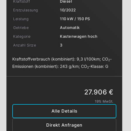
Kraftstoff
Diesel
Erstzulassung
10/2022
Leistung
110 kW / 150 PS
Getriebe
Automatik
Kategorie
Kastenwagen hoch
Anzahl Sitze
3
Kraftstoffverbrauch (kombiniert):
9,3 l/100km
;
CO
-
2
Emissionen (kombiniert):
243 g/km
;
CO
-Klasse:
G
2
27.906 €
19% MwSt.
Alle Details
Direkt Anfragen