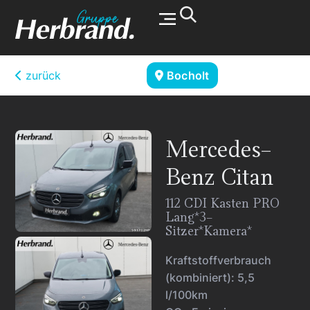
Werkstatt & Service
zurück
Bocholt
Mercedes-
Benz
Citan
112 CDI Kasten PRO
Lang*3-
Sitzer*Kamera*
Kraftstoffverbrauch
(kombiniert):
5,5
l/100km