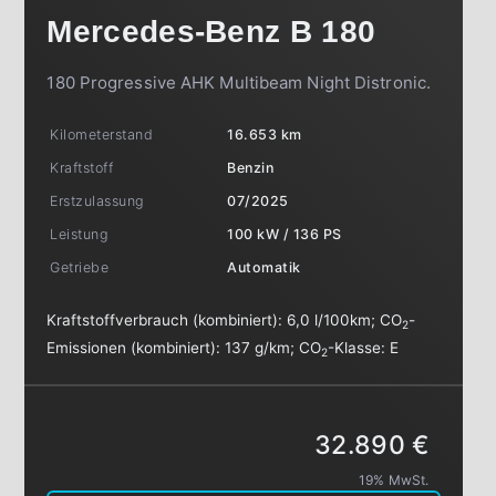
Mercedes-Benz
B 180
180 Progressive AHK Multibeam Night Distronic.
Kilometerstand
16.653 km
Kraftstoff
Benzin
Erstzulassung
07/2025
Leistung
100 kW / 136 PS
Getriebe
Automatik
Kraftstoffverbrauch (kombiniert):
6,0 l/100km
;
CO
-
2
Emissionen (kombiniert):
137 g/km
;
CO
-Klasse:
E
2
32.890 €
19% MwSt.