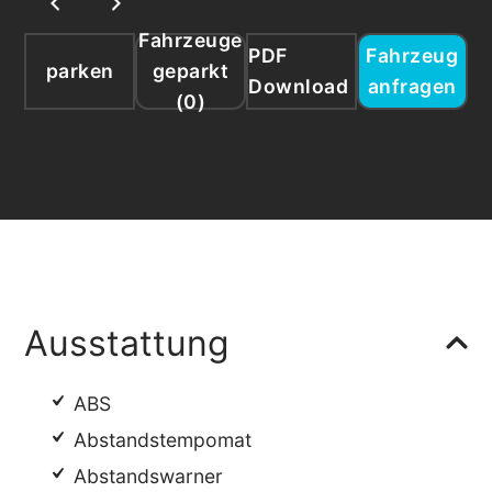
Fahrzeuge
PDF
Fahrzeug
parken
geparkt
Download
anfragen
(
0
)
Ausstattung
ABS
Abstandstempomat
Abstandswarner