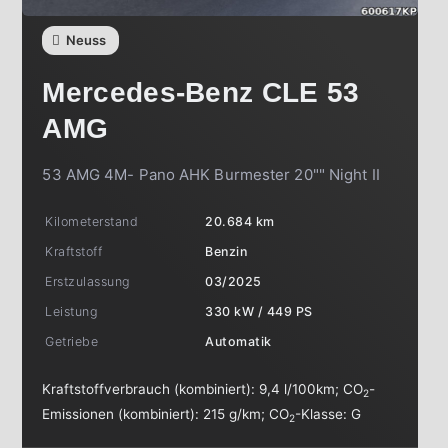
Neuss
Mercedes-Benz
CLE 53
AMG
53 AMG 4M- Pano AHK Burmester 20"" Night II
Kilometerstand
20.684 km
Kraftstoff
Benzin
Erstzulassung
03/2025
Leistung
330 kW / 449 PS
Getriebe
Automatik
Kraftstoffverbrauch (kombiniert):
9,4 l/100km
;
CO
-
2
Emissionen (kombiniert):
215 g/km
;
CO
-Klasse:
G
2