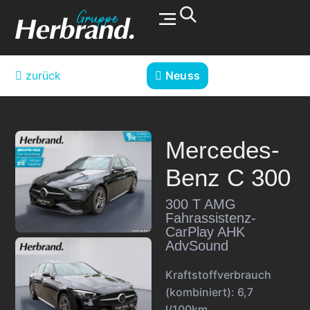
Werkstatt & Service
zurück
Neuss
Mercedes-
Benz
C 300
300 T AMG
Fahrassistenz-
CarPlay AHK
AdvSound
Kraftstoffverbrauch
(kombiniert):
6,7
l/100km