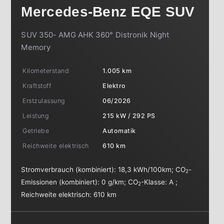
Mercedes-Benz
EQE SUV
SUV 350- AMG AHK 360° Distronik Night
Memory
Kilometerstand
1.005 km
Kraftstoff
Elektro
Erstzulassung
06/2026
Leistung
215 kW / 292 PS
Getriebe
Automatik
Reichweite elektrisch
610 km
Stromverbrauch (kombiniert):
18,3 kWh/100km
;
CO
-
2
Emissionen (kombiniert):
0 g/km
;
CO
-Klasse:
A
;
2
Reichweite elektrisch:
610 km