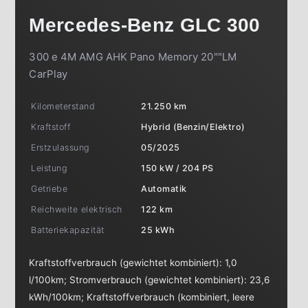
Mercedes-Benz
GLC 300
300 e 4M AMG AHK Pano Memory 20""LM
CarPlay
Kilometerstand
21.250 km
Kraftstoff
Hybrid (Benzin/Elektro)
Erstzulassung
05/2025
Leistung
150 kW / 204 PS
Getriebe
Automatik
Reichweite elektrisch
122 km
Batteriekapazität
25 kWh
Kraftstoffverbrauch (gewichtet kombiniert):
1,0
l/100km
;
Stromverbrauch (gewichtet kombiniert):
23,6
kWh/100km
;
Kraftstoffverbrauch (kombiniert, leere