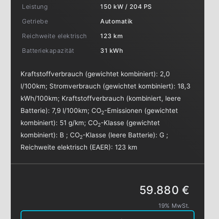
Leistung
150 kW / 204 PS
Getriebe
Automatik
Reichweite elektrisch
123 km
Batteriekapazität
31 kWh
Kraftstoffverbrauch (gewichtet kombiniert):
2,0
l/100km
;
Stromverbrauch (gewichtet kombiniert):
18,3
kWh/100km
;
Kraftstoffverbrauch (kombiniert, leere
Batterie):
7,9 l/100km
;
CO
-Emissionen (gewichtet
2
kombiniert):
51 g/km
;
CO
-Klasse (gewichtet
2
kombiniert):
B
;
CO
-Klasse (leere Batterie):
G
;
2
Reichweite elektrisch (EAER):
123 km
59.880 €
19% MwSt.