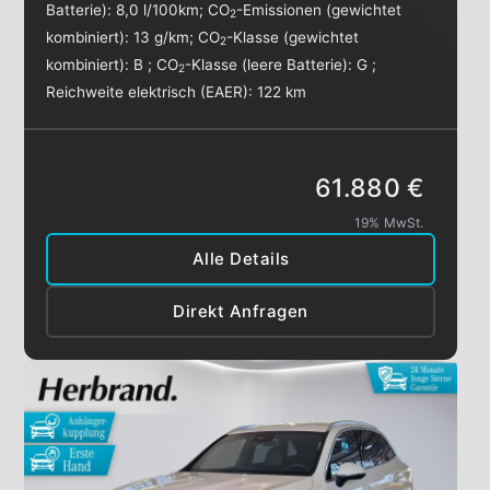
Batterie):
8,0 l/100km
;
CO
-Emissionen (gewichtet
2
kombiniert):
13 g/km
;
CO
-Klasse (gewichtet
2
kombiniert):
B
;
CO
-Klasse (leere Batterie):
G
;
2
Reichweite elektrisch (EAER):
122 km
61.880 €
19% MwSt.
Alle Details
Direkt Anfragen