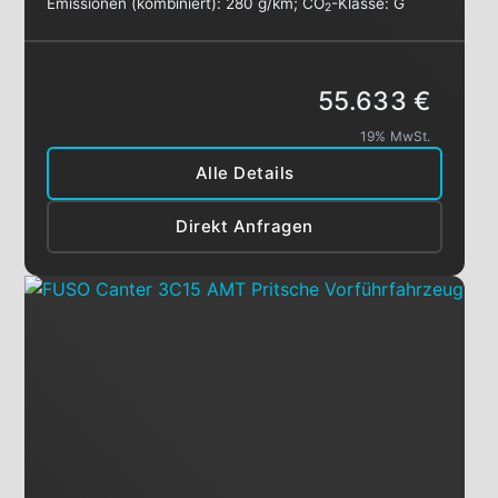
Emissionen (kombiniert):
280 g/km
;
CO
-Klasse:
G
2
55.633 €
19% MwSt.
Alle Details
Direkt Anfragen