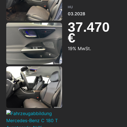
HU
03.2028
37.470
€
19% MwSt.