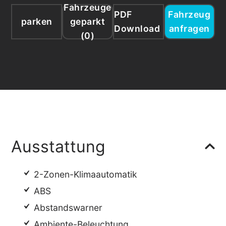
Fahrzeuge
PDF
Fahrzeug
parken
geparkt
Download
anfragen
(
0
)
Ausstattung
2-Zonen-Klimaautomatik
ABS
Abstandswarner
Ambiente-Beleuchtung