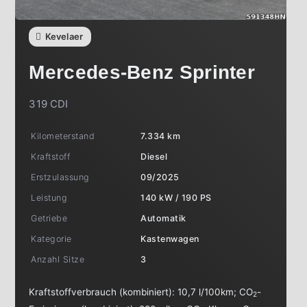
Kevelaer
Mercedes-Benz
Sprinter
319 CDI
Kilometerstand
7.334 km
Kraftstoff
Diesel
Erstzulassung
09/2025
Leistung
140 kW / 190 PS
Getriebe
Automatik
Kategorie
Kastenwagen
Anzahl Sitze
3
Kraftstoffverbrauch (kombiniert):
10,7 l/100km
;
CO
-
2