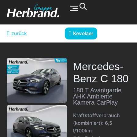
Werkstatt & Service
zurück
Kevelaer
Mercedes-
Benz
C 180
180 T Avantgarde
AHK Ambiente
Kamera CarPlay
Kraftstoffverbrauch
(kombiniert):
6,5
l/100km