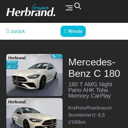
Werkstatt & Service
zurück
Rhede
Mercedes-
Benz
C 180
180 T AMG Night
Pano AHK Totw.
Memory CarPlay
Kraftstoffverbrauch
(kombiniert):
6,5
l/100km