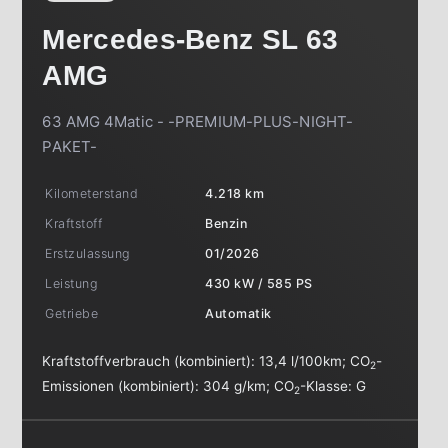
Mercedes-Benz
SL 63
AMG
63 AMG 4Matic - -PREMIUM-PLUS-NIGHT-
PAKET-
Kilometerstand
4.218 km
Kraftstoff
Benzin
Erstzulassung
01/2026
Leistung
430 kW / 585 PS
Getriebe
Automatik
Kraftstoffverbrauch (kombiniert):
13,4 l/100km
;
CO
-
2
Emissionen (kombiniert):
304 g/km
;
CO
-Klasse:
G
2