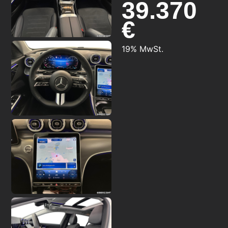
39.370
€
19% MwSt.