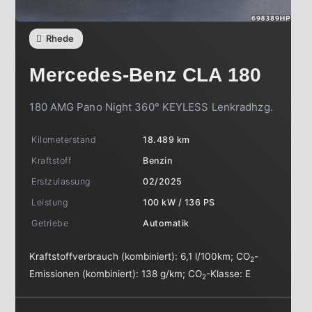
Rhede
Mercedes-Benz
CLA 180
180 AMG Pano Night 360° KEYLESS Lenkradhzg.
Kilometerstand
18.489 km
Kraftstoff
Benzin
Erstzulassung
02/2025
Leistung
100 kW / 136 PS
Getriebe
Automatik
Kraftstoffverbrauch (kombiniert):
6,1 l/100km
;
CO
-
2
Emissionen (kombiniert):
138 g/km
;
CO
-Klasse:
E
2