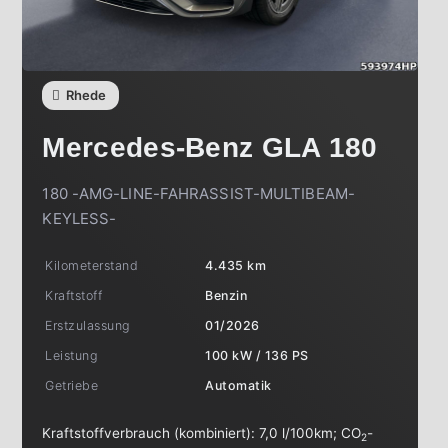
Rhede
Mercedes-Benz
GLA 180
180 -AMG-LINE-FAHRASSIST-MULTIBEAM-
KEYLESS-
Kilometerstand
4.435 km
Kraftstoff
Benzin
Erstzulassung
01/2026
Leistung
100 kW / 136 PS
Getriebe
Automatik
Kraftstoffverbrauch (kombiniert):
7,0 l/100km
;
CO
-
2