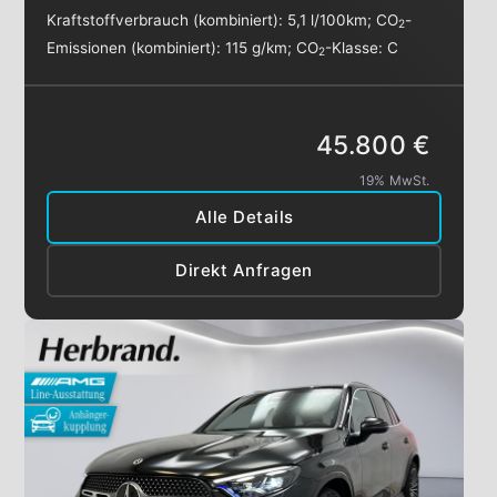
Kraftstoffverbrauch (kombiniert):
5,1 l/100km
;
CO
-
2
Emissionen (kombiniert):
115 g/km
;
CO
-Klasse:
C
2
45.800 €
19% MwSt.
Alle Details
Direkt Anfragen