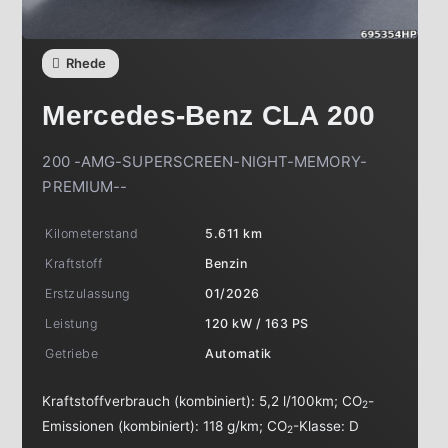
Rhede
Mercedes-Benz
CLA 200
200 -AMG-SUPERSCREEN-NIGHT-MEMORY-
PREMIUM--
Kilometerstand
5.611 km
Kraftstoff
Benzin
Erstzulassung
01/2026
Leistung
120 kW / 163 PS
Getriebe
Automatik
Kraftstoffverbrauch (kombiniert):
5,2 l/100km
;
CO
-
2
Emissionen (kombiniert):
118 g/km
;
CO
-Klasse:
D
2