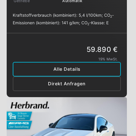
Getriebe
Automatik
Kraftstoffverbrauch (kombiniert):
5,4 l/100km
;
CO
-
2
Emissionen (kombiniert):
141 g/km
;
CO
-Klasse:
E
2
59.890 €
19% MwSt.
Alle Details
Direkt Anfragen