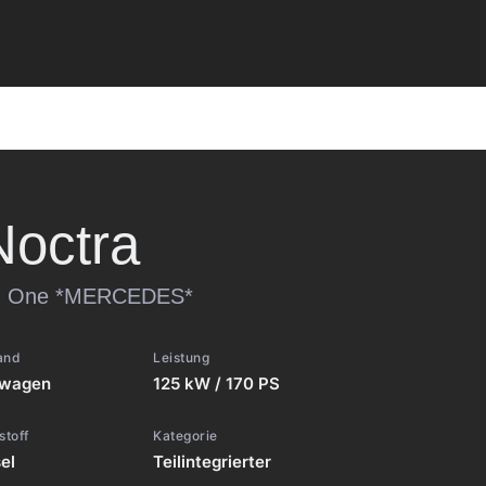
Noctra
ion One *MERCEDES*
and
Leistung
wagen
125 kW / 170 PS
stoff
Kategorie
el
Teilintegrierter