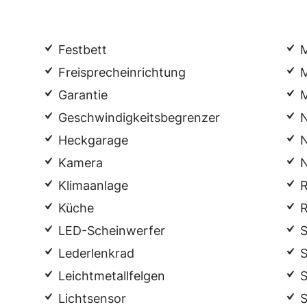
Festbett
M
Freisprecheinrichtung
M
Garantie
M
Geschwindigkeitsbegrenzer
N
Heckgarage
N
Kamera
N
Klimaanlage
R
Küche
R
LED-Scheinwerfer
S
Lederlenkrad
S
Leichtmetallfelgen
S
Lichtsensor
S