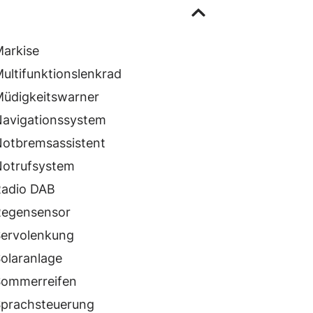
arkise
ultifunktionslenkrad
üdigkeitswarner
avigationssystem
otbremsassistent
otrufsystem
adio DAB
egensensor
ervolenkung
olaranlage
ommerreifen
prachsteuerung