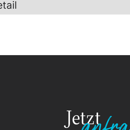
tail
Jetzt
anfra