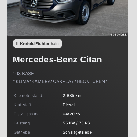
Krefeld Fichtenhain
Mercedes-Benz
Citan
108 BASE
*KLIMA*KAMERA*CARPLAY*HECKTÜREN*
Kilometerstand
2.985 km
Kraftstoff
Diesel
Erstzulassung
04/2026
Leistung
55 kW / 75 PS
Getriebe
Schaltgetriebe