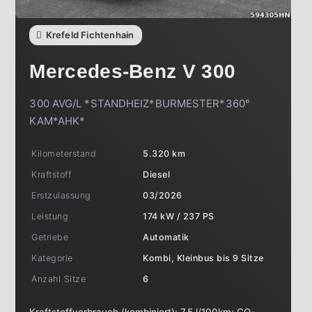
Krefeld Fichtenhain
Mercedes-Benz
V 300
300 AVG/L *STANDHEIZ*BURMESTER*360°
KAM*AHK*
Kilometerstand
5.320 km
Kraftstoff
Diesel
Erstzulassung
03/2026
Leistung
174 kW / 237 PS
Getriebe
Automatik
Kategorie
Kombi, Kleinbus bis 9 Sitze
Anzahl Sitze
6
Kraftstoffverbrauch (kombiniert):
7,5 l/100km
;
CO
-