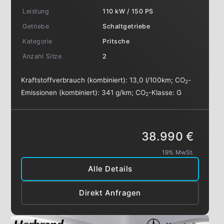
Leistung
110 kW / 150 PS
Getriebe
Schaltgetriebe
Kategorie
Pritsche
Anzahl Sitze
2
Kraftstoffverbrauch (kombiniert):
13,0 l/100km
;
CO
-
2
Emissionen (kombiniert):
341 g/km
;
CO
-Klasse:
G
2
38.990 €
19% MwSt.
Alle Details
Direkt Anfragen