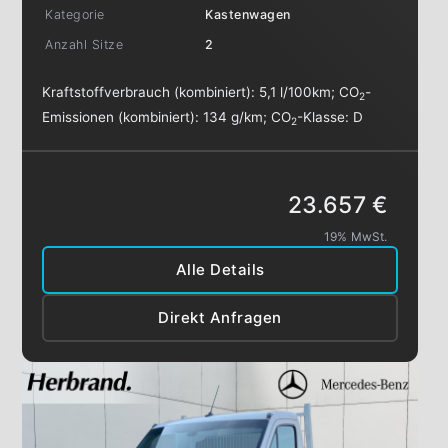
Kategorie
Kastenwagen
Anzahl Sitze
2
Kraftstoffverbrauch (kombiniert):
5,1 l/100km
;
CO
-
2
Emissionen (kombiniert):
134 g/km
;
CO
-Klasse:
D
2
23.657 €
19% MwSt.
Alle Details
Direkt Anfragen