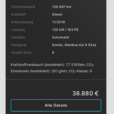
Kilometerstand
126.897 km
Kraftstoff
Diesel
Erstzulassung
11/2019
Leistung
120 kW / 163 PS
Getriebe
Automatik
Kategorie
Kombi, Kleinbus bis 9 Sitze
Anzahl Sitze
6
Kraftstoffverbrauch (kombiniert):
7,7 l/100km
;
CO
-
2
Emissionen (kombiniert):
201 g/km
;
CO
-Klasse:
G
2
38.880 €
Alle Details