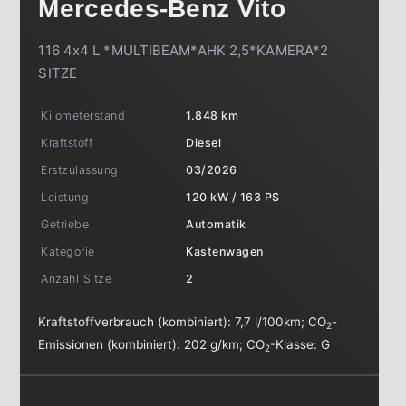
Mercedes-Benz
Vito
116 4x4 L *MULTIBEAM*AHK 2,5*KAMERA*2
SITZE
Kilometerstand
1.848 km
Kraftstoff
Diesel
Erstzulassung
03/2026
Leistung
120 kW / 163 PS
Getriebe
Automatik
Kategorie
Kastenwagen
Anzahl Sitze
2
Kraftstoffverbrauch (kombiniert):
7,7 l/100km
;
CO
-
2
Emissionen (kombiniert):
202 g/km
;
CO
-Klasse:
G
2