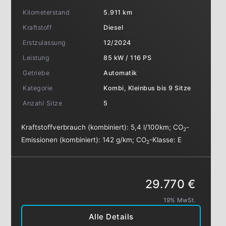
Kilometerstand
5.911 km
Kraftstoff
Diesel
Erstzulassung
12/2024
Leistung
85 kW / 116 PS
Getriebe
Automatik
Kategorie
Kombi, Kleinbus bis 9 Sitze
Anzahl Sitze
5
Kraftstoffverbrauch (kombiniert):
5,4 l/100km
;
CO
-
2
Emissionen (kombiniert):
142 g/km
;
CO
-Klasse:
E
2
29.770 €
19% MwSt.
Alle Details