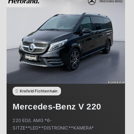
Krefeld Fichtenhain
Mercedes-Benz
V 220
220 ED/L AMG *6-
SITZE**LED**DISTRONIC**KAMERA*