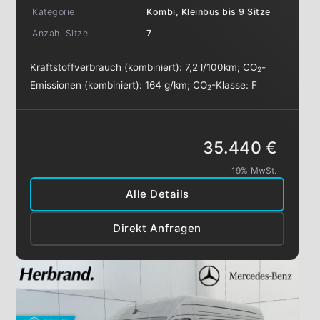
Kategorie
Kombi, Kleinbus bis 9 Sitze
Anzahl Sitze
7
Kraftstoffverbrauch (kombiniert):
7,2 l/100km
;
CO
-
2
Emissionen (kombiniert):
164 g/km
;
CO
-Klasse:
F
2
35.440 €
19% MwSt.
Alle Details
Direkt Anfragen