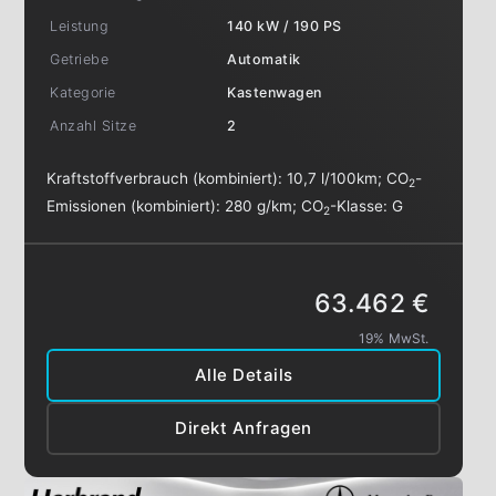
Leistung
140 kW / 190 PS
Getriebe
Automatik
Kategorie
Kastenwagen
Anzahl Sitze
2
Kraftstoffverbrauch (kombiniert):
10,7 l/100km
;
CO
-
2
Emissionen (kombiniert):
280 g/km
;
CO
-Klasse:
G
2
63.462 €
19% MwSt.
Alle Details
Direkt Anfragen