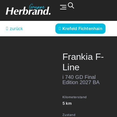
Werkstatt & Service
zurück
Krefeld Fichtenhain
Frankia
F-
Line
i 740 GD Final
Edition 2027 BA
Kilometerstand
5 km
Zustand