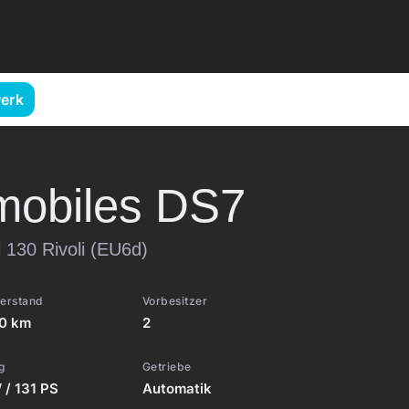
erk
mobiles
DS7
 130 Rivoli (EU6d)
terstand
Vorbesitzer
0 km
2
g
Getriebe
 / 131 PS
Automatik