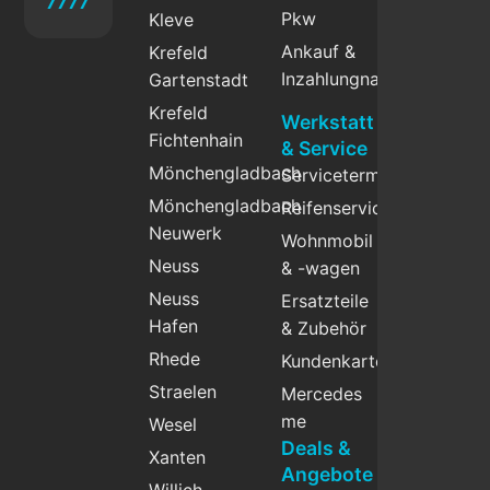
7777
Pkw
Kleve
Ankauf &
Krefeld
Inzahlungnahme
Gartenstadt
Krefeld
Werkstatt
Fichtenhain
& Service
Mönchengladbach
Servicetermin
Mönchengladbach
Reifenservice
Neuwerk
Wohnmobil
Neuss
& -wagen
Neuss
Ersatzteile
Hafen
& Zubehör
Rhede
Kundenkarte
Straelen
Mercedes
me
Wesel
Deals &
Xanten
Angebote