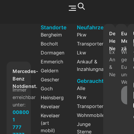
Werkstatt & Service
Standorte
Neufahrzeuge
Der
Eure
Bergheim
Pkw
Herbrand
Mein
Bocholt
Transporter
Newslette
zählt
Exklusive
Wie
Dormagen
Lkw
Angebote
gefäll
Emmerich
Ankauf &
&
Euch
Inzahlungnahme
Geldern
Mercedes-
News.
unser
Benz
Gescher
Gebrauchtfahrzeuge
Websi
Notdienst.
Alle
Goch
Immer
Fe
erreichbar
Pkw
Heinsberg
g
unter:
Transporter
Kevelaer
00800
Wohnmobile
Kevelaer
1
(art
Junge
777
mobil)
Sterne