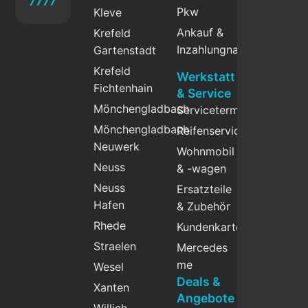
7777
Pkw
Kleve
Ankauf &
Krefeld
Inzahlungnahme
Gartenstadt
Krefeld
Werkstatt
Fichtenhain
& Service
Mönchengladbach
Servicetermin
Mönchengladbach
Reifenservice
Neuwerk
Wohnmobil
Neuss
& -wagen
Neuss
Ersatzteile
Hafen
& Zubehör
Rhede
Kundenkarte
Straelen
Mercedes
me
Wesel
Deals &
Xanten
Angebote