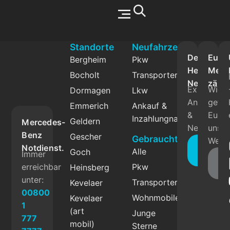
Werkstatt & Service
Standorte
Neufahrzeuge
Der
Eure
Bergheim
Pkw
Herbrand
Mein
Bocholt
Transporter
Newslette
zählt
Exklusive
Wie
Dormagen
Lkw
Angebote
gefäll
Emmerich
Ankauf &
&
Euch
Inzahlungnahme
Geldern
Mercedes-
News.
unser
Benz
Gescher
Gebrauchtfahrzeuge
Websi
Jetzt
Notdienst.
Alle
Goch
Immer
abonnie
Fe
erreichbar
Pkw
Heinsberg
g
unter:
Transporter
Kevelaer
00800
Wohnmobile
Kevelaer
1
(art
Junge
777
mobil)
Sterne