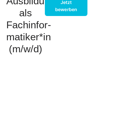
Ausbildung
Jetzt
bewerben
als
Fachinfor­
matiker*in
(m/w/d)