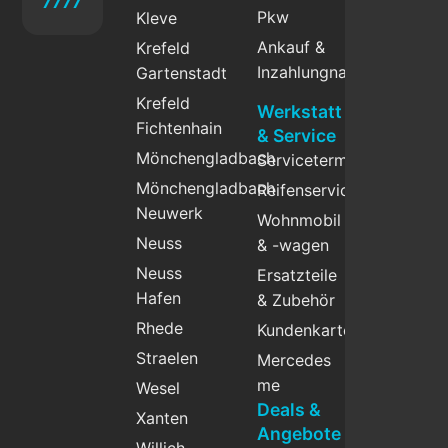
7777
Pkw
Kleve
Ankauf &
Krefeld
Inzahlungnahme
Gartenstadt
Krefeld
Werkstatt
Fichtenhain
& Service
Mönchengladbach
Servicetermin
Mönchengladbach
Reifenservice
Neuwerk
Wohnmobil
Neuss
& -wagen
Neuss
Ersatzteile
Hafen
& Zubehör
Rhede
Kundenkarte
Straelen
Mercedes
me
Wesel
Deals &
Xanten
Angebote