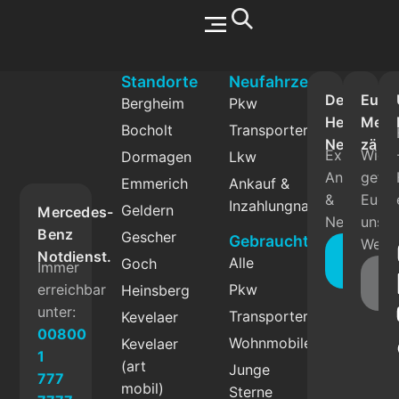
Werkstatt & Service
Standorte
Neufahrzeuge
Der
Eure
Bergheim
Pkw
Herbrand
Mein
Bocholt
Transporter
Newslette
zählt
Exklusive
Wie
Dormagen
Lkw
Angebote
gefäll
Emmerich
Ankauf &
&
Euch
Inzahlungnahme
Geldern
Mercedes-
News.
unser
Benz
Gescher
Gebrauchtfahrzeuge
Websi
Jetzt
Notdienst.
Alle
Goch
Immer
abonnie
Fe
erreichbar
Pkw
Heinsberg
g
unter:
Transporter
Kevelaer
00800
Wohnmobile
Kevelaer
1
(art
Junge
777
mobil)
Sterne